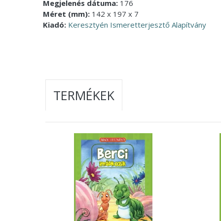
Megjelenés dátuma:
176
Méret (mm):
142 x 197 x 7
Kiadó:
Keresztyén Ismeretterjesztő Alapítvány
TERMÉKEK