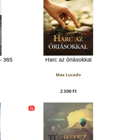
- 365
Harc az óriásokkal
Max Lucado
2 300 Ft
Új