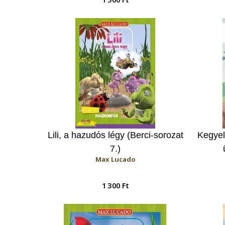
Lili, a hazudós légy (Berci-sorozat
Kegyele
7.)
Max Lucado
1 300 Ft