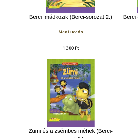
Berci imádkozik (Berci-sorozat 2.)
Berci
Max Lucado
1 300 Ft
Zümi és a zsémbes méhek (Berci-