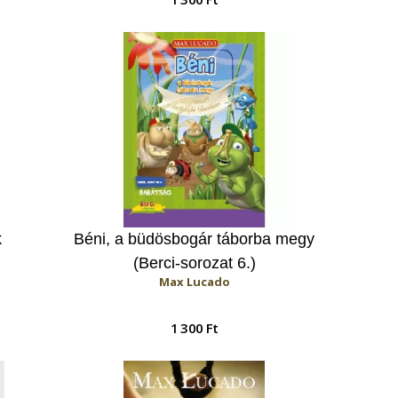
k
Béni, a büdösbogár táborba megy
(Berci-sorozat 6.)
Max Lucado
1 300 Ft