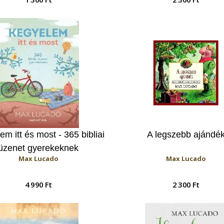
m itt és most - 365 bibliai
A legszebb ajándé
üzenet gyerekeknek
Max Lucado
Max Lucado
4 990 Ft
2 300 Ft