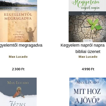
gyelemtől megragadva
Kegyelem napról napra 
bibliai üzenet
Max Lucado
Max Lucado
2 300 Ft
4 990 Ft