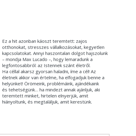
Ez a hit azonban káoszt teremtett: zajos
otthonokat, stresszes vállalkozásokat, kegyetlen
kapcsolatokat. Annyi haszontalan dolgot hajszolunk
– mondja Max Lucado –, hogy lemaradunk a
legfontosabbról: az Istennek szánt életről.
Ha céllal akarsz gyorsan haladni, íme a cél! Az
életnek akkor van értelme, ha elfogadjuk benne a
helyünket! Örömeink, problémáink, ajándékaink
és tehetségünk… ha mindezt annak ajánljuk, aki
teremtett minket, hirtelen elnyerjük, amit
hiányoltunk, és megtaláljuk, amit kerestünk.