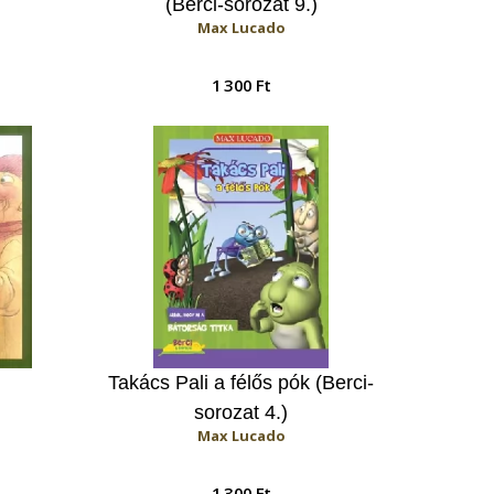
(Berci-sorozat 9.)
Max Lucado
1 300 Ft
Takács Pali a félős pók (Berci-
sorozat 4.)
Max Lucado
1 300 Ft