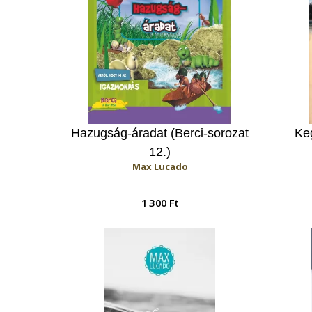
Hazugság-áradat (Berci-sorozat
Ke
12.)
Max Lucado
1 300 Ft