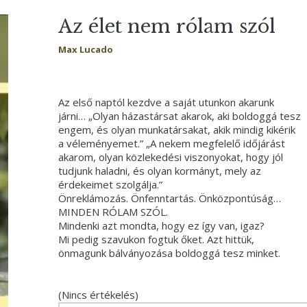
Az élet nem rólam szól
Max Lucado
Az első naptól kezdve a saját utunkon akarunk
járni… „Olyan házastársat akarok, aki boldoggá tesz
engem, és olyan munkatársakat, akik mindig kikérik
a véleményemet.” „A nekem megfelelő időjárást
akarom, olyan közlekedési viszonyokat, hogy jól
tudjunk haladni, és olyan kormányt, mely az
érdekeimet szolgálja.”
Önreklámozás. Önfenntartás. Önközpontúság…
MINDEN RÓLAM SZÓL.
Mindenki azt mondta, hogy ez így van, igaz?
Mi pedig szavukon fogtuk őket. Azt hittük,
önmagunk bálványozása boldoggá tesz minket.
(Nincs értékelés)