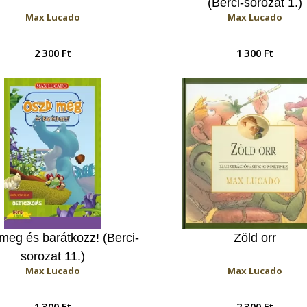
(Berci-sorozat 1.)
Max Lucado
Max Lucado
2 300 Ft
1 300 Ft
meg és barátkozz! (Berci-
Zöld orr
sorozat 11.)
Max Lucado
Max Lucado
1 300 Ft
2 300 Ft