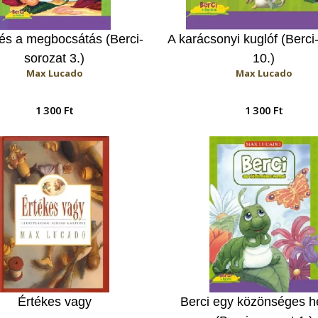
 és a megbocsátás (Berci-
A karácsonyi kuglóf (Berci
sorozat 3.)
10.)
Max Lucado
Max Lucado
1 300 Ft
1 300 Ft
Értékes vagy
Berci egy közönséges h