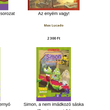
-sorozat
Az enyém vagy!
Max Lucado
2 300 Ft
ernyó
Simon, a nem imádkozó sáska