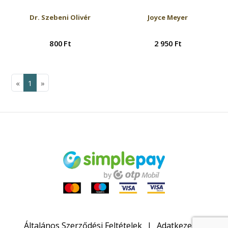
Dr. Szebeni Olivér
Joyce Meyer
800 Ft
2 950 Ft
«
1
»
Általános Szerződési Feltételek
Adatkezelési