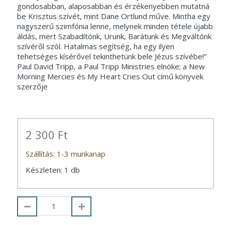
gondosabban, alaposabban és érzékenyebben mutatná
be Krisztus szívét, mint Dane Ortlund műve. Mintha egy
nagyszerű szimfónia lenne, melynek minden tétele újabb
áldás, mert Szabadítónk, Urunk, Barátunk és Megváltónk
szívéről szól. Hatalmas segítség, ha egy ilyen
tehetséges kísérővel tekinthetünk bele Jézus szívébe!”
Paul David Tripp, a Paul Tripp Ministries elnöke; a New
Morning Mercies és My Heart Cries Out című könyvek
szerzője
2 300 Ft
Szállítás: 1-3 munkanap
Készleten: 1 db