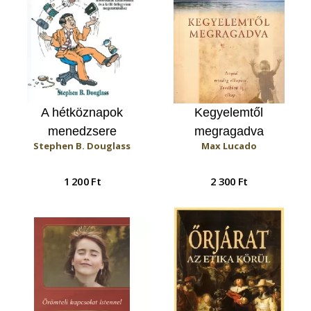
A hétköznapok
Kegyelemtől
menedzsere
megragadva
Stephen B. Douglass
Max Lucado
1 200 Ft
2 300 Ft