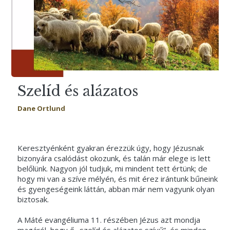
Szelíd és alázatos
Dane Ortlund
Keresztyénként gyakran érezzük úgy, hogy Jézusnak
bizonyára csalódást okozunk, és talán már elege is lett
belőlünk. Nagyon jól tudjuk, mi mindent tett értünk; de
hogy mi van a szíve mélyén, és mit érez irántunk bűneink
és gyengeségeink láttán, abban már nem vagyunk olyan
biztosak.
A Máté evangéliuma 11. részében Jézus azt mondja
magáról, hogy ő „szelíd és alázatos szívű”, és minden