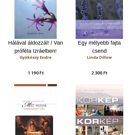
Hálával áldozzál! / Van
Egy mélyebb fajta
próféta Izráelben!
csend
Gyökössy Endre
Linda Dillow
1 190 Ft
2 300 Ft