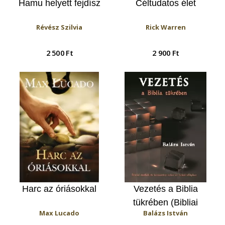
Hamu helyett fejdísz
Céltudatos élet
Révész Szilvia
Rick Warren
2 500 Ft
2 900 Ft
Harc az óriásokkal
Vezetés a Biblia
tükrében (Bibliai
Max Lucado
Balázs István
értékek és keresztény