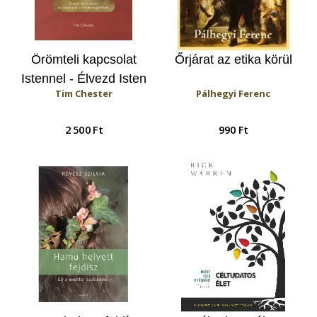
Örömteli kapcsolat
Őrjárat az etika körül
Istennel - Élvezd Isten
Tim Chester
Pálhegyi Ferenc
erejét és szeretetét a
mindennapokban!
2 500 Ft
990 Ft