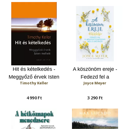
Hit és kételkedés -
A köszönöm ereje -
Meggyőző érvek Isten
Fedezd fel a
Timothy Keller
Joyce Meyer
mellett
háládatosságban rejlő
örömöt!
4 990 Ft
3 290 Ft