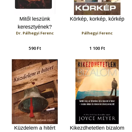
Mitől leszünk
Körkép, korkép, kórkép
keresztyének?
Dr. Pálhegyi Ferenc
Pálhegyi Ferenc
590 Ft
1 100 Ft
Küzdelem a hitért
Kikezdhetetlen bizalom