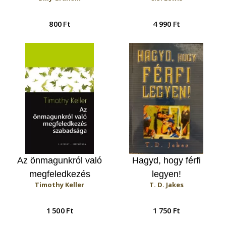
800 Ft
4 990 Ft
Az önmagunkról való
Hagyd, hogy férfi
megfeledkezés
legyen!
Timothy Keller
T. D. Jakes
szabadsága
1 500 Ft
1 750 Ft