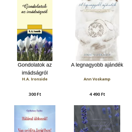
Gondolatok az
A legnagyobb ajándék
imádságról
H.A. Ironside
Ann Voskamp
300 Ft
4 490 Ft