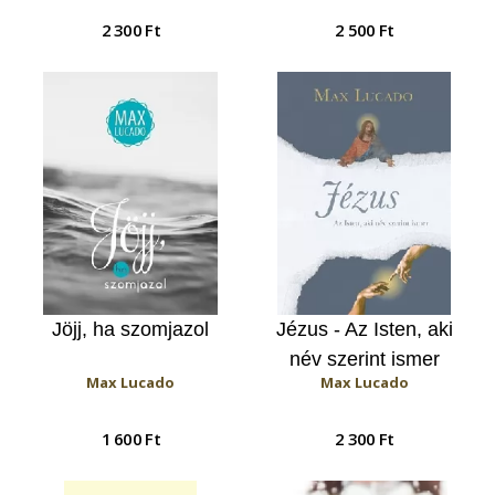
etika az üzleti világban)
2 300 Ft
2 500 Ft
Jöjj, ha szomjazol
Jézus - Az Isten, aki
név szerint ismer
Max Lucado
Max Lucado
1 600 Ft
2 300 Ft