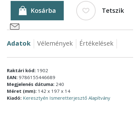
Kosárba
Tetszik
Adatok
Vélemények
Értékelések
Raktári kód:
1902
EAN:
9786155446689
Megjelenés dátuma:
240
Méret (mm):
142 x 197 x 14
Kiadó:
Keresztyén Ismeretterjesztő Alapítvány