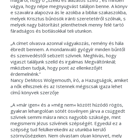
vágya, hogy népe megnyugvást találjon benne. A könyv
e szavakra alapozva ás le azokba a bibliai szakaszokba,
melyek Krisztus bűnösök iránti szeretetéről szólnak, s
melyek nagy bátorítást jelenthetnek menny felé tartó
fáradságos és botlásokkal teli utunkon.
„A címet olvasva azonnal vágyakozás, remény és hála
ébredt bennem. A mondanivaló gyógyír minden bűntől
és szenvedéstől sebzett szívnek. Meghívás, hogy
vigaszt találjunk szelíd és irgalmas Megváltónknál;
miközben tudjuk, hogy pont az ellenkezőjét
érdemelnénk.”
Nancy DeMoss Wolgemouth, író, a Hazugságok, amiket
a nők elhisznek és az Istennek mégiscsak igaza lehet
című könyvek szerzője
„A »már igen« és a »még nem« között húzódó rögös,
gyakran lehangolóan sötét ösvényen járva a csüggedt
szívnek semmi másra nincs nagyobb szüksége, mint
megismerni Jézus szívének szépségét. Egyedül ez a
szépség tud felülkerekedni az utunkba kerülő
szörnyűségeken. Nem olvastam olyan könyvet, mely