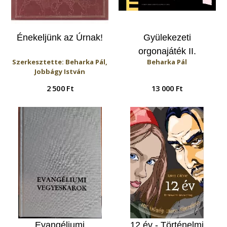
Énekeljünk az Úrnak!
Gyülekezeti
orgonajáték II.
Szerkesztette: Beharka Pál,
Beharka Pál
Jobbágy István
2 500 Ft
13 000 Ft
Evangéliumi
12 év - Történelmi