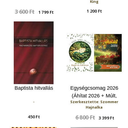
King
cselekvése által
3 600 Ft
1 200 Ft
1 799 Ft
(Munkafüzet)
Baptista hitvallás
Egységcsomag 2026
(Áhítat 2026 + Múlt,
-
Szerkesztette: Szommer
jelen, jövő 2026
Hajnalka
évkönyv)
450 Ft
6 800 Ft
3 399 Ft