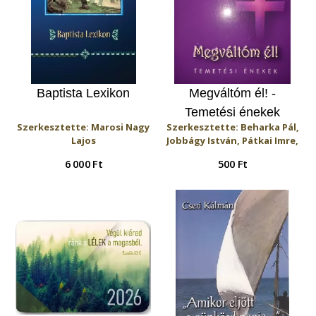
Baptista Lexikon
Megváltóm él! -
Temetési énekek
Szerkesztette: Marosi Nagy
Szerkesztette: Beharka Pál,
Lajos
Jobbágy István, Pátkai Imre,
Révész László
6 000 Ft
500 Ft