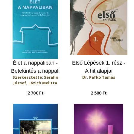
Élet a nappaliban -
Első Lépések 1. rész -
Betekintés a nappali
A hit alapjai
Szerkesztette: Serafin
Dr. Pafkó Tamás
szociális
József, Lázich Melitta
alapszolgáltatások
2 700 Ft
2 500 Ft
működésébe