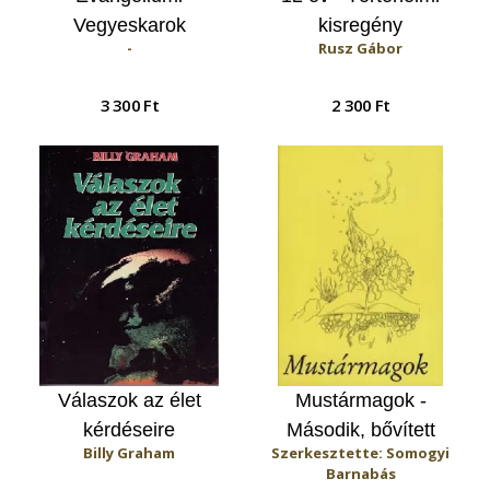
Vegyeskarok
kisregény
-
Rusz Gábor
3 300 Ft
2 300 Ft
Válaszok az élet
Mustármagok -
kérdéseire
Második, bővített
Billy Graham
Szerkesztette: Somogyi
kiadás
Barnabás