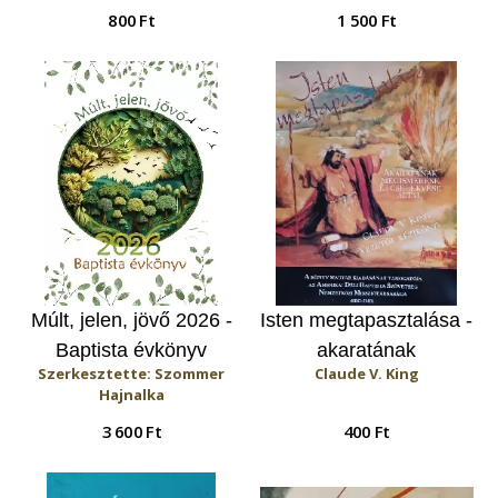
800 Ft
1 500 Ft
Múlt, jelen, jövő 2026 -
Isten megtapasztalása -
Baptista évkönyv
akaratának
Szerkesztette: Szommer
Claude V. King
megismerése és
Hajnalka
cselekvése által
3 600 Ft
400 Ft
(Vezetői kézikönyv)