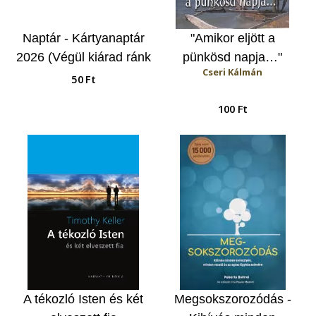
Naptár - Kártyanaptár
"Amikor eljött a
2026 (Végül kiárad ránk
pünkösd napja…"
Cseri Kálmán
a Lélek...)
50 Ft
100 Ft
A tékozló Isten és két
Megsokszorozódás -