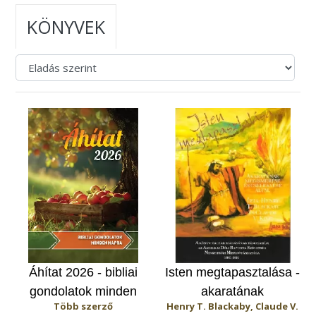
KÖNYVEK
Áhítat 2026 - bibliai
Isten megtapasztalása -
gondolatok minden
akaratának
Több szerző
Henry T. Blackaby, Claude V.
napra
megismerése és