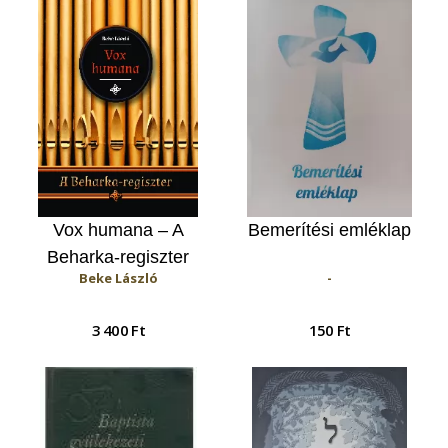
Vox humana – A
Bemerítési emléklap
Beharka-regiszter
Beke László
-
3 400 Ft
150 Ft