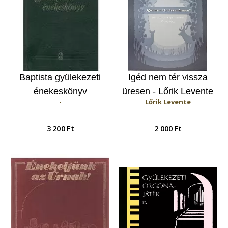
Baptista gyülekezeti
Igéd nem tér vissza
énekeskönyv
üresen - Lőrik Levente
-
Lőrik Levente
(keményfedeles)
igehirdetései
3 200 Ft
2 000 Ft