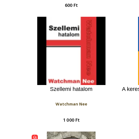
600 Ft
Szellemi hatalom
A kere
Watchman Nee
1 000 Ft
Új