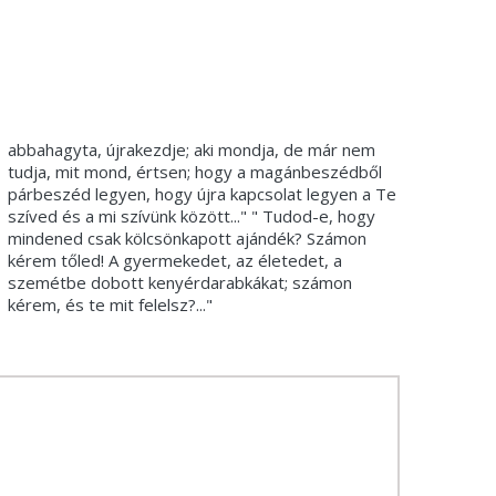
abbahagyta, újrakezdje; aki mondja, de már nem
tudja, mit mond, értsen; hogy a magánbeszédből
párbeszéd legyen, hogy újra kapcsolat legyen a Te
szíved és a mi szívünk között..." " Tudod-e, hogy
mindened csak kölcsönkapott ajándék? Számon
kérem tőled! A gyermekedet, az életedet, a
szemétbe dobott kenyérdarabkákat; számon
kérem, és te mit felelsz?..."