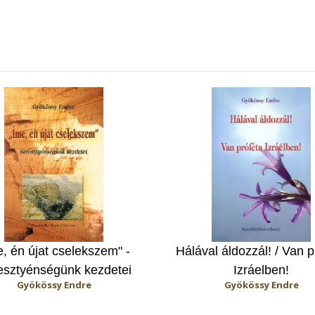
e, én újat cselekszem" -
Hálával áldozzál! / Van p
esztyénségünk kezdetei
Izráelben!
Gyökössy Endre
Gyökössy Endre