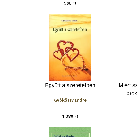
980 Ft
Együtt a szeretetben
Miért s
arc
Gyökössy Endre
1 080 Ft