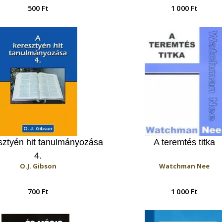
500 Ft
1 000 Ft
sztyén hit tanulmányozása
A teremtés titka
4.
O.J. Gibson
Watchman Nee
700 Ft
1 000 Ft