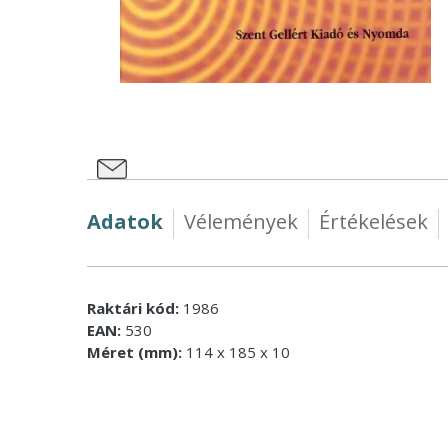
Adatok
Vélemények
Értékelések
Raktári kód:
1986
EAN:
530
Méret (mm):
114 x 185 x 10