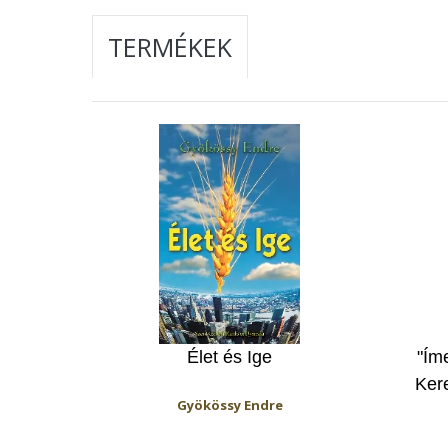
TERMÉKEK
Élet és Ige
"Ím
Ker
Gyökössy Endre