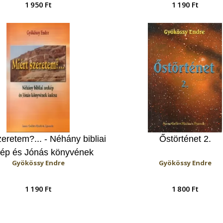
1 950 Ft
1 190 Ft
zeretem?... - Néhány bibliai
Őstörténet 2.
kép és Jónás könyvének
Gyökössy Endre
Gyökössy Endre
kulcsa
1 190 Ft
1 800 Ft