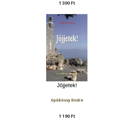
1 300 Ft
Jöjjetek!
Gyökössy Endre
1 190 Ft