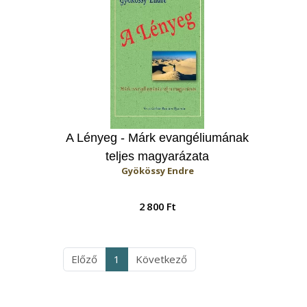
A Lényeg - Márk evangéliumának
teljes magyarázata
Gyökössy Endre
2 800 Ft
Előző
1
Következő