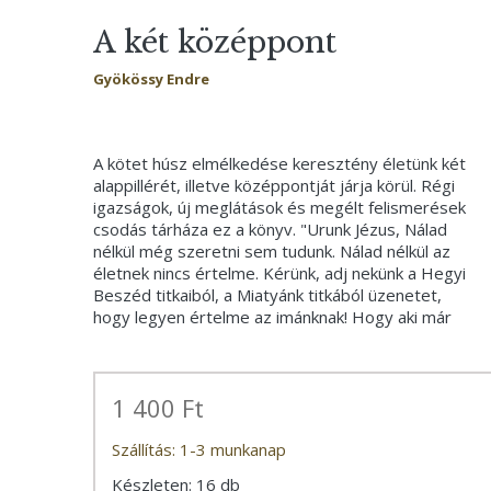
A két középpont
Gyökössy Endre
A kötet húsz elmélkedése keresztény életünk két
alappillérét, illetve középpontját járja körül. Régi
igazságok, új meglátások és megélt felismerések
csodás tárháza ez a könyv. "Urunk Jézus, Nálad
nélkül még szeretni sem tudunk. Nálad nélkül az
életnek nincs értelme. Kérünk, adj nekünk a Hegyi
Beszéd titkaiból, a Miatyánk titkából üzenetet,
hogy legyen értelme az imánknak! Hogy aki már
1 400 Ft
Szállítás: 1-3 munkanap
Készleten: 16 db