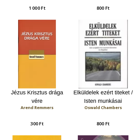
1 000 Ft
800 Ft
Jézus Krisztus drága
Elküldelek ezért titeket /
vére
Isten munkásai
Arend Remmers
Oswald Chambers
300 Ft
800 Ft