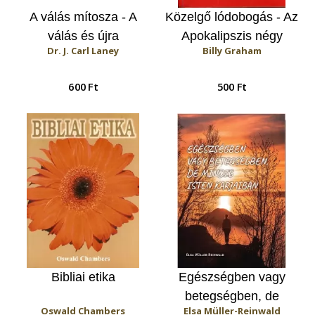
A válás mítosza - A
Közelgő lódobogás - Az
válás és újra
Apokalipszis négy
Dr. J. Carl Laney
Billy Graham
házasodás bibliai
lovasa
vizsgálata
600 Ft
500 Ft
Bibliai etika
Egészségben vagy
betegségben, de
Oswald Chambers
Elsa Müller-Reinwald
mindig Isten karjaiban