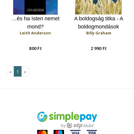
…és ha Isten nemet
A boldogság titka - A
mond?
boldogmondások
Leith Anderson
Billy Graham
magyarázata
800 Ft
2 990 Ft
«
1
»