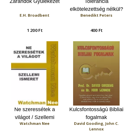
Zarándok Gyülekezet
Tolerancia
elkötelezettség nélkül?
E.H. Broadbent
Benedikt Peters
/ Tolerancia - szeretet
és igazság
1 200 Ft
400 Ft
Ne szeressétek a
Kulcsfontosságú Bibliai
világot / Szellemi
fogalmak
Watchman Nee
David Gooding, John C.
ismeret
Lennox