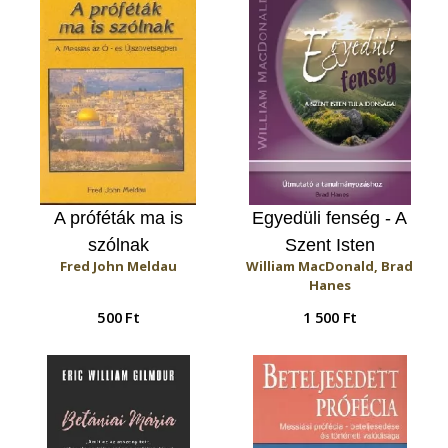
A próféták ma is
Egyedüli fenség - A
szólnak
Szent Isten
Fred John Meldau
William MacDonald, Brad
tulajdonságai
Hanes
500 Ft
1 500 Ft