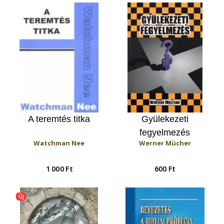
A teremtés titka
Gyülekezeti
fegyelmezés
Watchman Nee
Werner Mücher
1 000 Ft
600 Ft
Új