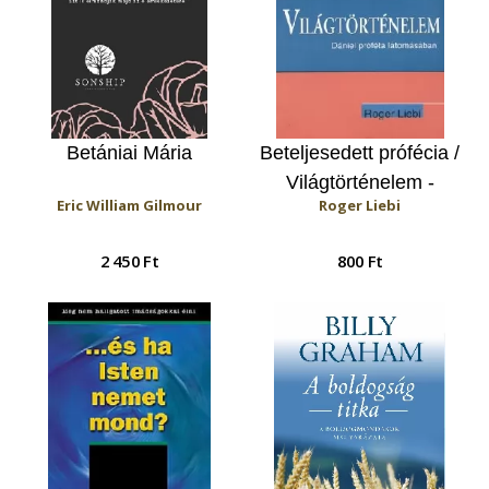
Betániai Mária
Beteljesedett prófécia /
Világtörténelem -
Eric William Gilmour
Roger Liebi
Dániel próféta
látomásában
2 450 Ft
800 Ft