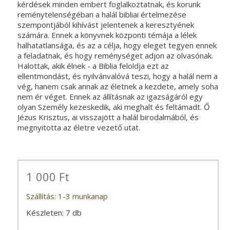
kérdések minden embert foglalkoztatnak, és korunk
reménytelenségéban a halál bibliai értelmezése
szempontjából kihívást jelentenek a keresztyének
számára. Ennek a könyvnek központi témája a lélek
halhatatlansága, és az a célja, hogy eleget tegyen ennek
a feladatnak, és hogy reménységet adjon az olvasónak.
Halottak, akik élnek - a Biblia feloldja ezt az
ellentmondást, és nyilvánvalóvá teszi, hogy a halál nem a
vég, hanem csak annak az életnek a kezdete, amely soha
nem ér véget. Ennek az állításnak az igazságáról egy
olyan Személy kezeskedik, aki meghalt és feltámadt. Ő
Jézus Krisztus, ai visszajött a halál birodalmából, és
megnyitotta az életre vezető utat.
1 000 Ft
Szállítás: 1-3 munkanap
Készleten: 7 db