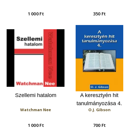
1 000 Ft
350 Ft
Szellemi hatalom
A keresztyén hit
tanulmányozása 4.
Watchman Nee
O.J. Gibson
1 000 Ft
700 Ft