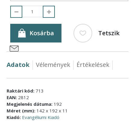
Kosárba
Tetszik
Adatok
Vélemények
Értékelések
Raktári kód:
713
EAN:
2812
Megjelenés dátuma:
192
Méret (mm):
142 x 192 x 11
Kiadó:
Evangéliumi Kiadó