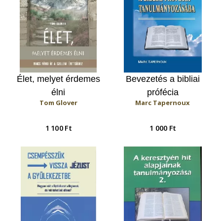
Élet, melyet érdemes
Bevezetés a bibliai
élni
prófécia
Tom Glover
Marc Tapernoux
tanulmányozásába
1 100 Ft
1 000 Ft