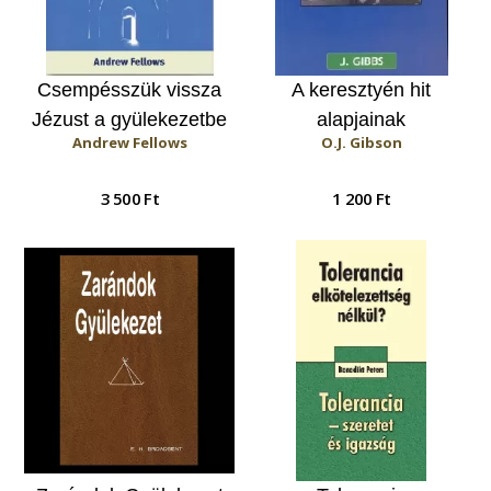
Csempésszük vissza
A keresztyén hit
Jézust a gyülekezetbe
alapjainak
Andrew Fellows
O.J. Gibson
tanulmányozása 2.
3 500 Ft
1 200 Ft