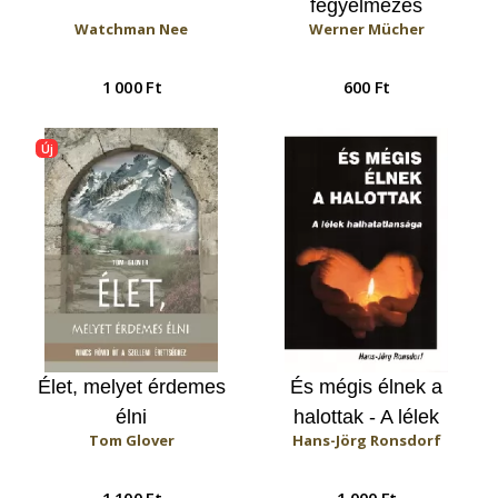
fegyelmezés
Watchman Nee
Werner Mücher
1 000 Ft
600 Ft
Új
Élet, melyet érdemes
És mégis élnek a
élni
halottak - A lélek
Tom Glover
Hans-Jörg Ronsdorf
halhatatlansága
1 100 Ft
1 000 Ft