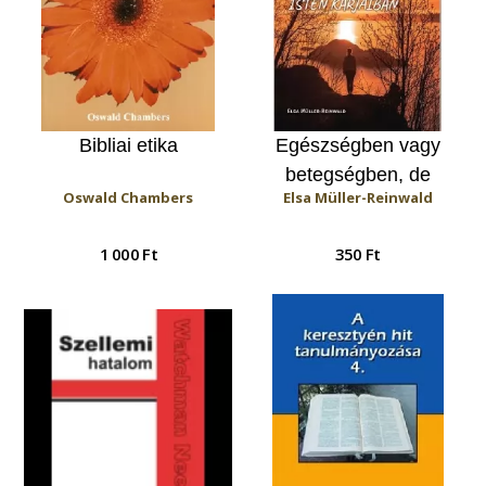
Bibliai etika
Egészségben vagy
betegségben, de
Oswald Chambers
Elsa Müller-Reinwald
mindig Isten karjaiban
1 000 Ft
350 Ft