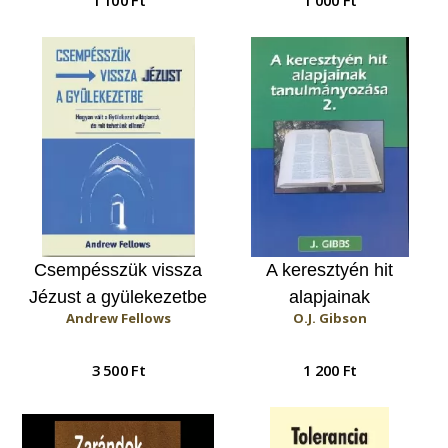
Csempésszük vissza
A keresztyén hit
Jézust a gyülekezetbe
alapjainak
Andrew Fellows
O.J. Gibson
tanulmányozása 2.
3 500 Ft
1 200 Ft