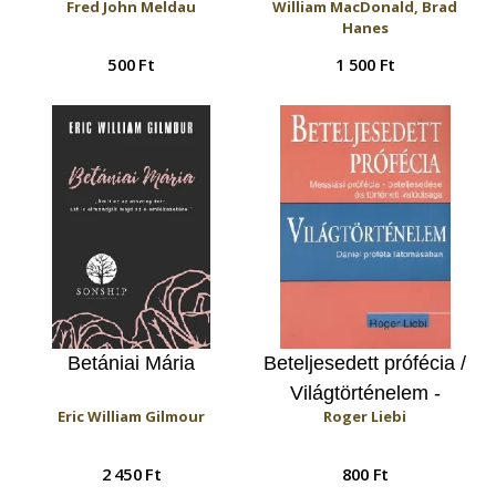
Fred John Meldau
William MacDonald, Brad
tulajdonságai
Hanes
500 Ft
1 500 Ft
Betániai Mária
Beteljesedett prófécia /
Világtörténelem -
Eric William Gilmour
Roger Liebi
Dániel próféta
látomásában
2 450 Ft
800 Ft