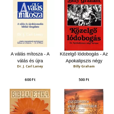
A válás mítosza - A
Közelgő lódobogás - Az
válás és újra
Apokalipszis négy
Dr. J. Carl Laney
Billy Graham
házasodás bibliai
lovasa
vizsgálata
600 Ft
500 Ft