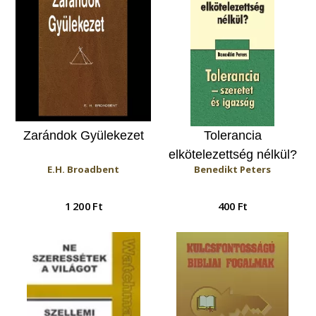
Zarándok Gyülekezet
Tolerancia
elkötelezettség nélkül?
E.H. Broadbent
Benedikt Peters
/ Tolerancia - szeretet
és igazság
1 200 Ft
400 Ft