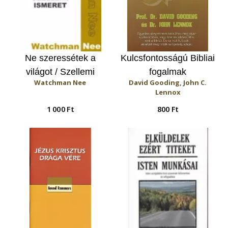
Ne szeressétek a
Kulcsfontosságú Bibliai
világot / Szellemi
fogalmak
Watchman Nee
David Gooding, John C.
ismeret
Lennox
1 000 Ft
800 Ft