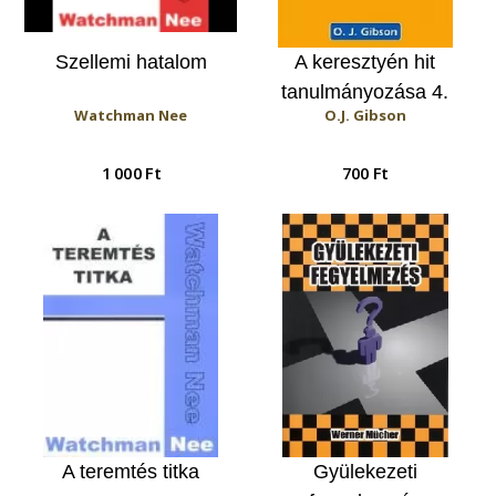
Szellemi hatalom
A keresztyén hit
tanulmányozása 4.
Watchman Nee
O.J. Gibson
1 000 Ft
700 Ft
A teremtés titka
Gyülekezeti