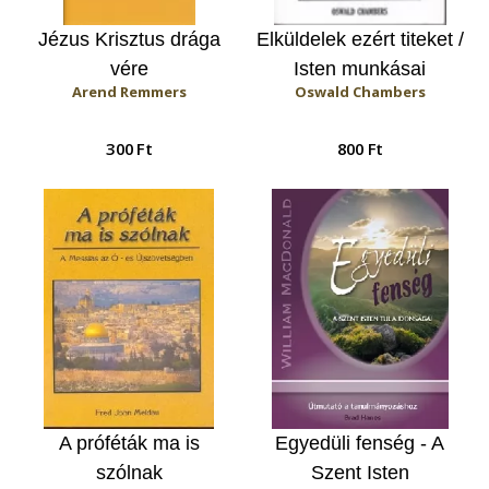
Jézus Krisztus drága
Elküldelek ezért titeket /
vére
Isten munkásai
Arend Remmers
Oswald Chambers
300 Ft
800 Ft
A próféták ma is
Egyedüli fenség - A
szólnak
Szent Isten