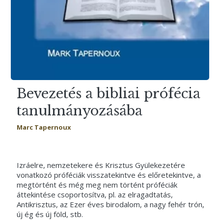
Bevezetés a bibliai prófécia
tanulmányozásába
Marc Tapernoux
Izráelre, nemzetekere és Krisztus Gyülekezetére
vonatkozó próféciák visszatekintve és előretekintve, a
megtörtént és még meg nem történt próféciák
áttekintése csoportosítva, pl. az elragadtatás,
Antikrisztus, az Ezer éves birodalom, a nagy fehér trón,
új ég és új föld, stb.