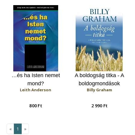
…és ha Isten nemet
A boldogság titka - A
mond?
boldogmondások
Leith Anderson
Billy Graham
magyarázata
800 Ft
2 990 Ft
«
1
»