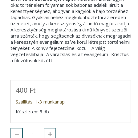
oka: történelem folyamán sok babonás adalék járult a
keresztyénséghez, ahogyan a kagylók a hajó törzséhez
tapadnak. Gyakran nehéz megkülönböztetni az eredeti
üzenetet, amely a keresztyénség állandó magját alkotja.
A keresztyénség meghatározása című könyvet szerzői
arra szánták, hogy segítsenek az ólvasóknak megragadni
a keresztyén evangélium szíve körül létrejött történelmi
tényeket. A könyv fejezetcímei közül: -A világ
végzeteshibája -A varázslás és az evangélium -Krisztus
a filozófusok között
400 Ft
Szállítás: 1-3 munkanap
Készleten: 5 db