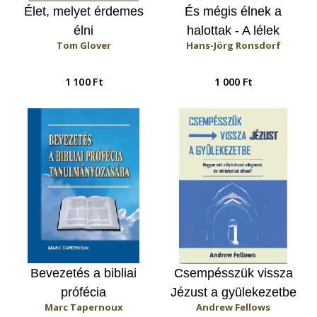
Élet, melyet érdemes
És mégis élnek a
élni
halottak - A lélek
Tom Glover
Hans-Jörg Ronsdorf
halhatatlansága
1 100 Ft
1 000 Ft
Bevezetés a bibliai
Csempésszük vissza
prófécia
Jézust a gyülekezetbe
Marc Tapernoux
Andrew Fellows
tanulmányozásába