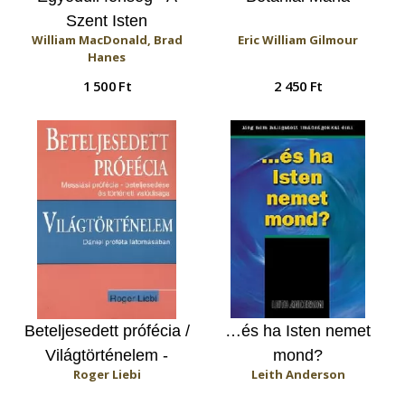
Szent Isten
William MacDonald, Brad
Eric William Gilmour
tulajdonságai
Hanes
1 500 Ft
2 450 Ft
Beteljesedett prófécia /
…és ha Isten nemet
Világtörténelem -
mond?
Roger Liebi
Leith Anderson
Dániel próféta
látomásában