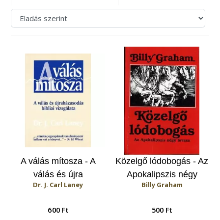
A válás mítosza - A
Közelgő lódobogás - Az
válás és újra
Apokalipszis négy
Dr. J. Carl Laney
Billy Graham
házasodás bibliai
lovasa
vizsgálata
600 Ft
500 Ft