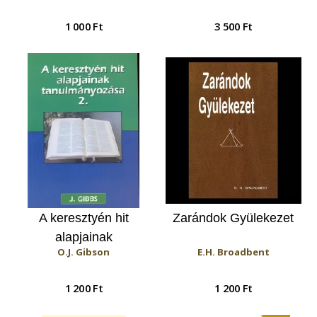
1 000 Ft
3 500 Ft
A keresztyén hit
Zarándok Gyülekezet
alapjainak
O.J. Gibson
E.H. Broadbent
tanulmányozása 2.
1 200 Ft
1 200 Ft