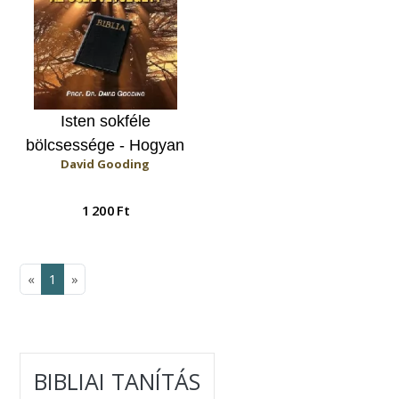
Isten sokféle
bölcsessége - Hogyan
David Gooding
használja az
Újszövetség az
1 200 Ft
Ószövetséget?
«
1
»
BIBLIAI TANÍTÁS