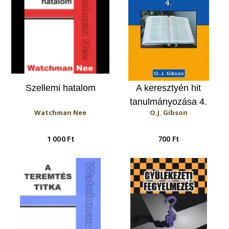
Szellemi hatalom
A keresztyén hit
tanulmányozása 4.
Watchman Nee
O.J. Gibson
1 000 Ft
700 Ft