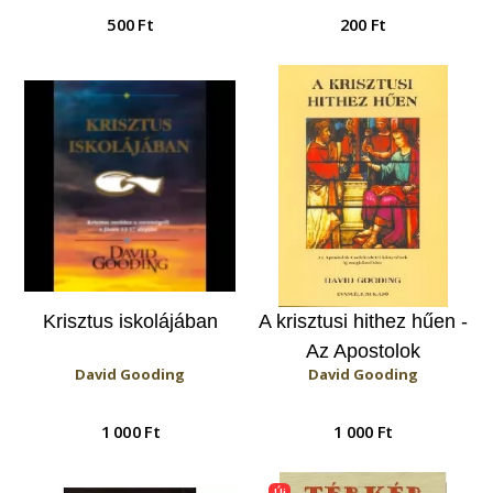
500 Ft
200 Ft
Krisztus iskolájában
A krisztusi hithez hűen -
Az Apostolok
David Gooding
David Gooding
Cselekedetei
könyvének új
1 000 Ft
1 000 Ft
megközelítése
Új