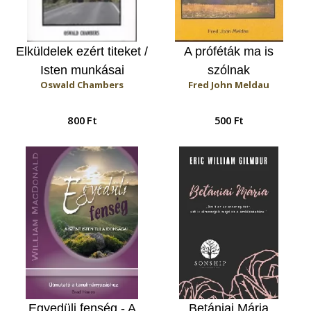
Elküldelek ezért titeket /
A próféták ma is
Isten munkásai
szólnak
Oswald Chambers
Fred John Meldau
800 Ft
500 Ft
Egyedüli fenség - A
Betániai Mária