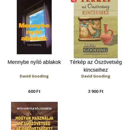
Mennybe nyíló ablakok
Térkép az Ószövetség
kincseihez
David Gooding
David Gooding
600 Ft
3 900 Ft