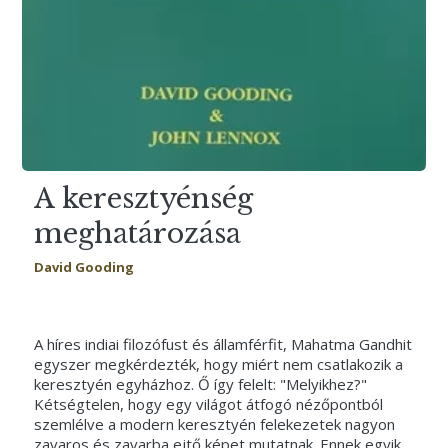
A keresztyénség
meghatározása
David Gooding
A híres indiai filozófust és államférfit, Mahatma Gandhit
egyszer megkérdezték, hogy miért nem csatlakozik a
keresztyén egyházhoz. Ő így felelt: "Melyikhez?"
Kétségtelen, hogy egy világot átfogó nézőpontból
szemlélve a modern keresztyén felekezetek nagyon
zavaros és zavarba ejtő képet mutatnak. Ennek egyik