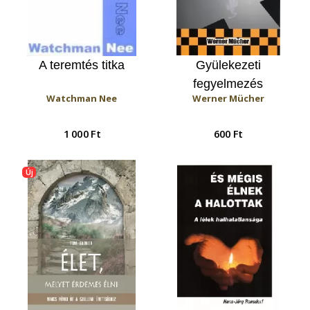
A teremtés titka
Gyülekezeti
fegyelmezés
Watchman Nee
Werner Mücher
1 000 Ft
600 Ft
Új