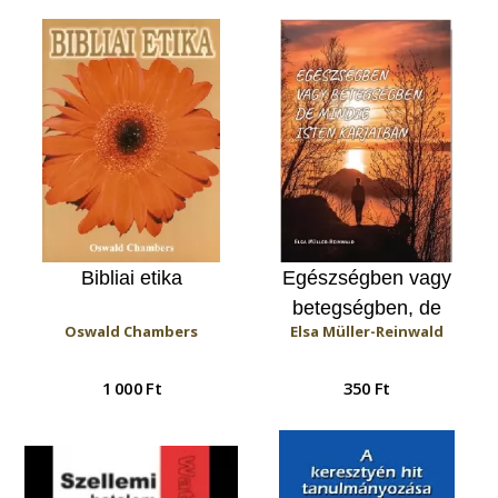
Bibliai etika
Egészségben vagy
betegségben, de
Oswald Chambers
Elsa Müller-Reinwald
mindig Isten karjaiban
1 000 Ft
350 Ft