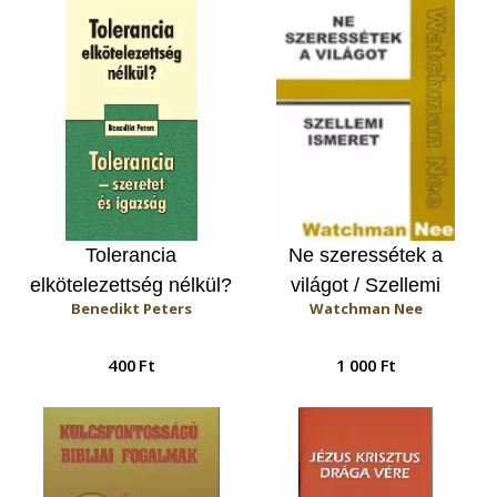
Tolerancia
Ne szeressétek a
elkötelezettség nélkül?
világot / Szellemi
Benedikt Peters
Watchman Nee
/ Tolerancia - szeretet
ismeret
és igazság
400 Ft
1 000 Ft