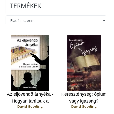
TERMÉKEK
Az eljövendő árnyéka -
Kereszténység: ópium
Hogyan tanítsuk a
vagy igazság?
David Gooding
David Gooding
bibliai Szent Sátort?