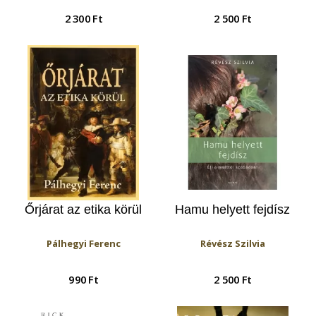
mindennapokban!
2 300 Ft
2 500 Ft
Őrjárat az etika körül
Hamu helyett fejdísz
Pálhegyi Ferenc
Révész Szilvia
990 Ft
2 500 Ft