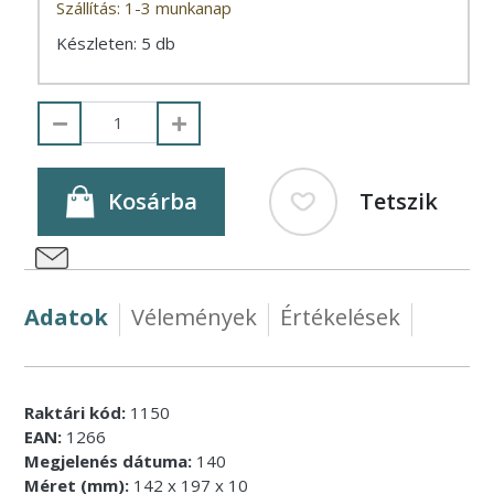
Szállítás: 1-3 munkanap
Készleten: 5 db
Kosárba
Tetszik
Adatok
Vélemények
Értékelések
Raktári kód:
1150
EAN:
1266
Megjelenés dátuma:
140
Méret (mm):
142 x 197 x 10