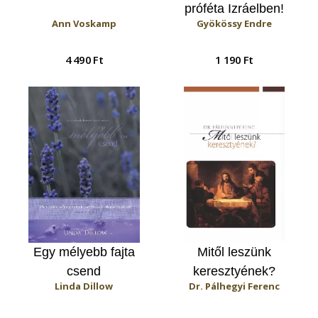
próféta Izráelben!
Ann Voskamp
Gyökössy Endre
4 490 Ft
1 190 Ft
Egy mélyebb fajta
Mitől leszünk
csend
keresztyének?
Linda Dillow
Dr. Pálhegyi Ferenc