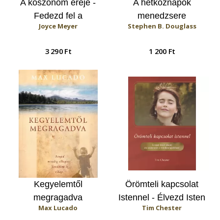
A köszönöm ereje -
A hétköznapok
Fedezd fel a
menedzsere
Joyce Meyer
Stephen B. Douglass
háládatosságban rejlő
örömöt!
3 290 Ft
1 200 Ft
Kegyelemtől
Örömteli kapcsolat
megragadva
Istennel - Élvezd Isten
Max Lucado
Tim Chester
erejét és szeretetét a