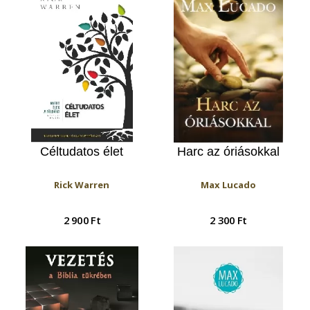
Céltudatos élet
Harc az óriásokkal
Rick Warren
Max Lucado
2 900 Ft
2 300 Ft