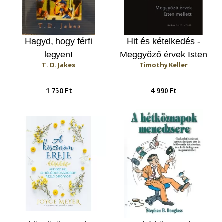
Hagyd, hogy férfi
Hit és kételkedés -
legyen!
Meggyőző érvek Isten
T. D. Jakes
Timothy Keller
mellett
1 750 Ft
4 990 Ft