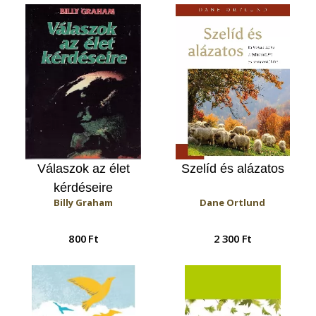
Válaszok az élet
Szelíd és alázatos
kérdéseire
Billy Graham
Dane Ortlund
800 Ft
2 300 Ft