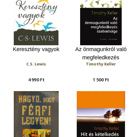
Keresztény vagyok
Az önmagunkról való
megfeledkezés
C.S. Lewis
Timothy Keller
szabadsága
4 990 Ft
1 500 Ft