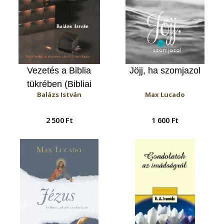
Vezetés a Biblia
Jöjj, ha szomjazol
tükrében (Bibliai
Balázs István
Max Lucado
értékek és keresztény
etika az üzleti világban)
2 500 Ft
1 600 Ft