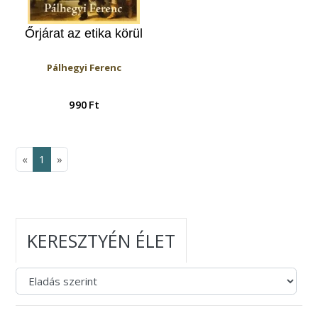
Őrjárat az etika körül
Pálhegyi Ferenc
990 Ft
«
1
»
KERESZTYÉN ÉLET