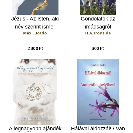
Jézus - Az Isten, aki
Gondolatok az
név szerint ismer
imádságról
Max Lucado
H.A. Ironside
2 300 Ft
300 Ft
A legnagyobb ajándék
Hálával áldozzál! / Van