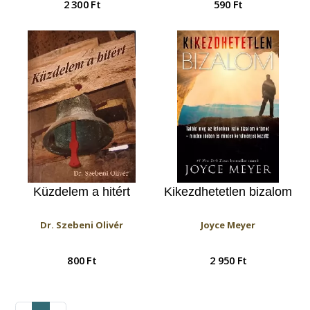
2 300 Ft
590 Ft
Küzdelem a hitért
Kikezdhetetlen bizalom
Dr. Szebeni Olivér
Joyce Meyer
800 Ft
2 950 Ft