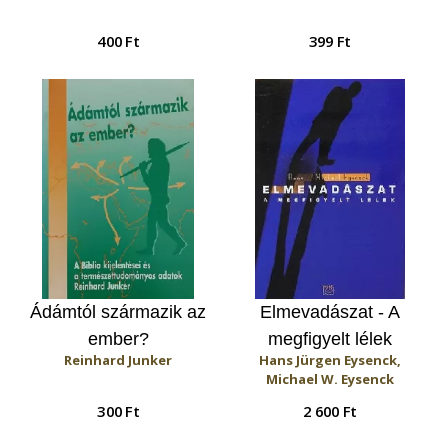
400 Ft
399 Ft
Ádámtól származik az
Elmevadászat - A
ember?
megfigyelt lélek
Reinhard Junker
Hans Jürgen Eysenck,
Michael W. Eysenck
300 Ft
2 600 Ft