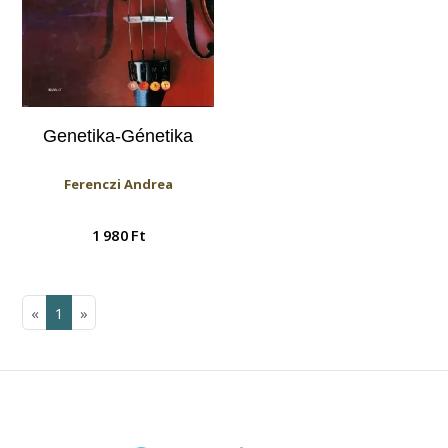
Genetika-Génetika
Ferenczi Andrea
1 980 Ft
«
1
»