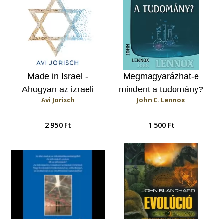
Made in Israel -
Megmagyarázhat-e
Ahogyan az izraeli
mindent a tudomány?
Avi Jorisch
John C. Lennox
találékonyság jobbítja a
világot
2 950 Ft
1 500 Ft