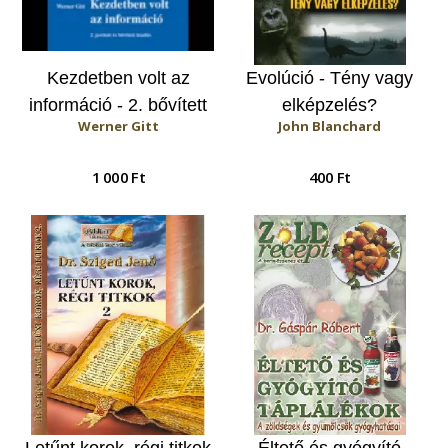
Kezdetben volt az
Evolúció - Tény vagy
információ - 2. bővített
elképzelés?
Werner Gitt
John Blanchard
kiadás
1 000 Ft
400 Ft
Letűnt korok, régi titkok
Éltető és gyógyító