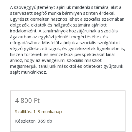
A szöveggyűjteményt ajánljuk mindenki számára, akit a
szervezett segítő munka bármilyen szinten érdekel.
Egyrészt kiemelten hasznos lehet a szociális szakmában
dolgozók, oktatók és hallgatók számára ajánlott
irodalomként. A tanulmányok hozzájárulnak a szociális
ágazatban az egyházi jelenlét megértéséhez és
elfogadásához. Másfelől ajánljuk a szociális szolgálatot
végző gyülekezeti tagok, és gyülekezetek figyelmébe is,
hiszen történeti és nemzetközi perspektívákat kínál
ahhoz, hogy az evangéliumi szociális missziót
megismerjük, tanuljunk másoktól és ötleteket gyűjtsünk
saját munkánkhoz.
4 800 Ft
Szállítás: 1-3 munkanap
Készleten: 369 db