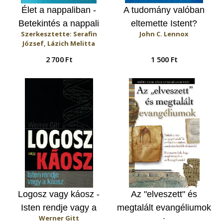
Élet a nappaliban -
A tudomány valóban
Betekintés a nappali
eltemette Istent?
Szerkesztette: Serafin
John C. Lennox
szociális
József, Lázich Melitta
alapszolgáltatások
2 700 Ft
1 500 Ft
működésébe
Logosz vagy káosz -
Az "elveszett" és
Isten rendje vagy a
megtalált evangéliumok
Werner Gitt
-
káosz