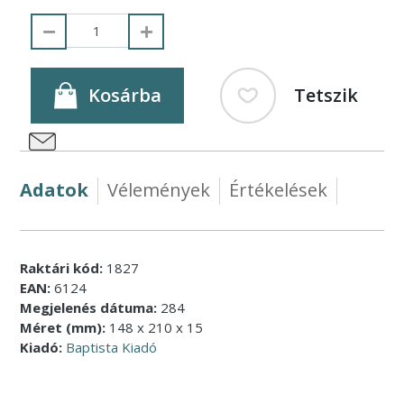
Kosárba
Tetszik
Adatok
Vélemények
Értékelések
Raktári kód:
1827
EAN:
6124
Megjelenés dátuma:
284
Méret (mm):
148 x 210 x 15
Kiadó:
Baptista Kiadó