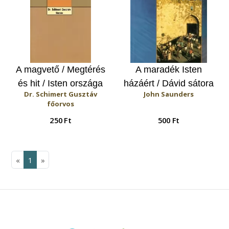
A magvető / Megtérés
A maradék Isten
és hit / Isten országa
házáért / Dávid sátora
Dr. Schimert Gusztáv
John Saunders
főorvos
250 Ft
500 Ft
«
1
»