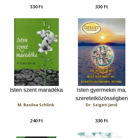
330 Ft
330 Ft
Isten szent maradéka
Isten gyermekei ma,
szeretetközösségben
M. Basilea Schlink
Dr. Szigeti Jenő
Istennel
240 Ft
330 Ft