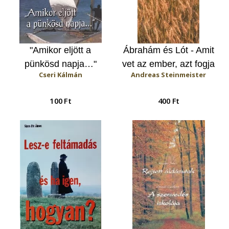
"Amikor eljött a
Ábrahám és Lót - Amit
pünkösd napja…"
vet az ember, azt fogja
Cseri Kálmán
Andreas Steinmeister
aratni is
100 Ft
400 Ft