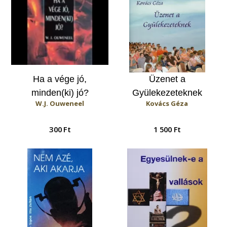
Ha a vége jó,
Üzenet a
minden(ki) jó?
Gyülekezeteknek
W.J. Ouweneel
Kovács Géza
300 Ft
1 500 Ft