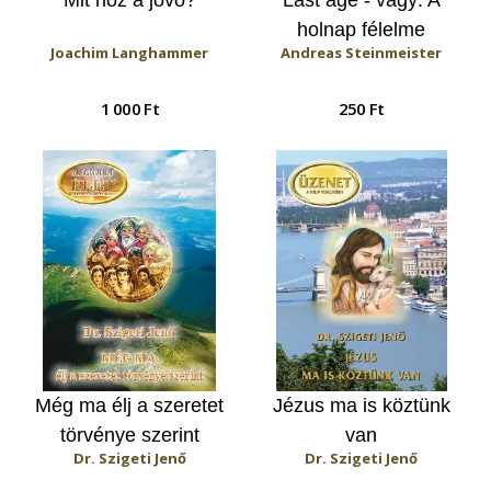
holnap félelme
Joachim Langhammer
Andreas Steinmeister
1 000 Ft
250 Ft
Még ma élj a szeretet
Jézus ma is köztünk
törvénye szerint
van
Dr. Szigeti Jenő
Dr. Szigeti Jenő