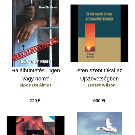
Vigasztalás a 77.
Zsoltárból
Halálbüntetés - Igen
Isten szent titkai az
vagy nem?
Újszövetségben
Sípos Ete Álmos
T. Ernest Wilson
220 Ft
600 Ft