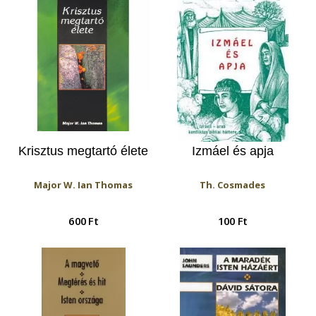
Krisztus megtartó élete
Izmáel és apja
Major W. Ian Thomas
Th. Cosmades
600 Ft
100 Ft