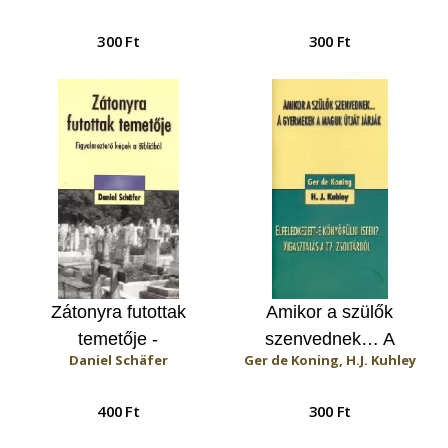
300 Ft
300 Ft
Zátonyra futottak
Amikor a szülők
temetője -
szenvednek… A
Daniel Schäfer
Ger de Koning, H.J. Kuhley
Figyelmeztető képek a
gyermekek a maguk
Bibliából
útját járják /
400 Ft
300 Ft
Elfeledkezett-e
könyörülni Isten?