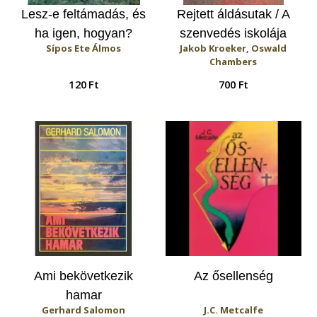
Lesz-e feltámadás, és
Rejtett áldásutak / A
ha igen, hogyan?
szenvedés iskolája
Sípos Ete Álmos
Jakob Kroeker, Oswald
Chambers
120 Ft
700 Ft
Ami bekövetkezik
Az ősellenség
hamar
Gerhard Salomon
J.C. Metcalfe