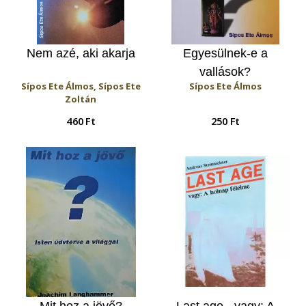
Nem azé, aki akarja
Egyesülnek-e a
vallások?
Sípos Ete Álmos, Sípos Ete
Sípos Ete Álmos
Zoltán
460 Ft
250 Ft
Mit hoz a jövő?
Last age - vagy: A