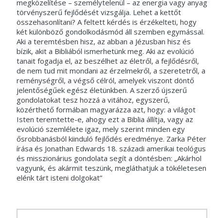
megközelítése – személytelenül – az energia vagy anyag
törvényszerű fej­lődését vizsgálja. Lehet a kettőt
összehasonlítani? A feltett kérdés is érzékelteti, hogy
két különböző gondolkodásmód áll szemben egymással.
Aki a teremtésben hisz, az abban a Jézusban hisz és
bízik, akit a Bibliából ismerhetünk meg. Aki az evolúció
tanait fogadja el, az beszélhet az életről, a fejlődésről,
de nem tud mit mondani az érzelmekről, a szeretetről, a
reménységről, a végső célról, amelyek viszont döntő
jelentőségűek egész életünkben. A szerző újszerű
gondolatokat tesz hozzá a vitához, egy­szerű,
közérthető formában magyarázza azt, hogy: a világot
Isten teremtette-e, ahogy ezt a Biblia állítja, vagy az
evolúció szemlélete igaz, mely szerint minden egy
ősrobbanásból kiin­duló fejlődés eredménye. Zarka Péter
írása és Jonathan Edwards 18. századi amerikai teológus
és misszionárius gon­dolata segít a döntésben: „Akárhol
vagyunk, és akármit teszünk, megláthatjuk a tökéletesen
elénk tárt isteni dolgokat”