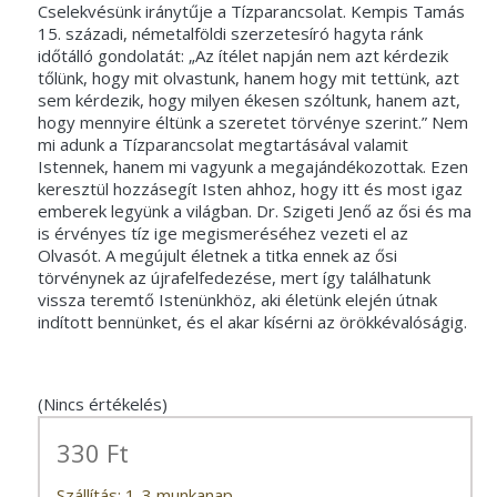
Cselekvésünk iránytűje a Tízparancsolat. Kempis Tamás
15. századi, németalföldi szerzetesíró hagyta ránk
időtálló gondolatát: „Az ítélet napján nem azt kérdezik
tőlünk, hogy mit olvastunk, hanem hogy mit tettünk, azt
sem kérdezik, hogy milyen ékesen szóltunk, hanem azt,
hogy mennyire éltünk a szeretet törvénye szerint.” Nem
mi adunk a Tízparancsolat megtartásával valamit
Istennek, hanem mi vagyunk a megajándékozottak. Ezen
keresztül hozzásegít Isten ahhoz, hogy itt és most igaz
emberek legyünk a világban. Dr. Szigeti Jenő az ősi és ma
is érvényes tíz ige megismeréséhez vezeti el az
Olvasót. A megújult életnek a titka ennek az ősi
törvénynek az újrafelfedezése, mert így találhatunk
vissza teremtő Istenünkhöz, aki életünk elején útnak
indított bennünket, és el akar kísérni az örökkévalóságig.
(Nincs értékelés)
330 Ft
Szállítás: 1-3 munkanap