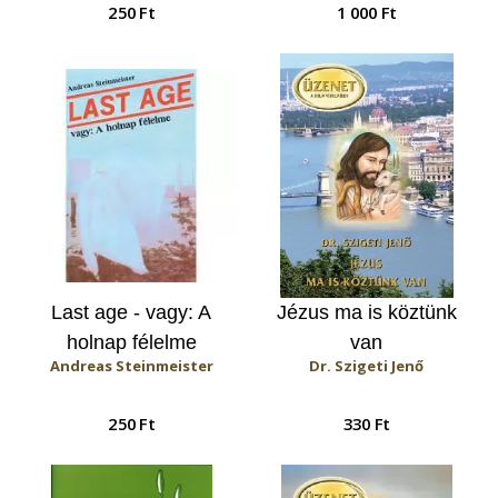
250 Ft
1 000 Ft
Last age - vagy: A
Jézus ma is köztünk
holnap félelme
van
Andreas Steinmeister
Dr. Szigeti Jenő
250 Ft
330 Ft