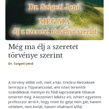
Még ma élj a szeretet
törvénye szerint
Dr. Szigeti Jenő
A törvény előbb volt, mint a ház. Erkölcsi életünknek
tervrajza a Tízparancsolat, ami Isten teremtői
szándékával, mennyei és földi kapcsolataink titkaival
ismertet meg. A közismert lelkész-író, ismert egyetemi
pro­fesszor arról ír, hogy Isten tíz igéje nem gát, ha­nem
védelem, nem korlát, hanem oltalmazó kőfal.