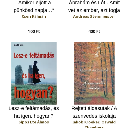
"Amikor eljött a
Ábrahám és Lót - Amit
pünkösd napja…"
vet az ember, azt fogja
Cseri Kálmán
Andreas Steinmeister
aratni is
100 Ft
400 Ft
Lesz-e feltámadás, és
Rejtett áldásutak / A
ha igen, hogyan?
szenvedés iskolája
Sípos Ete Álmos
Jakob Kroeker, Oswald
Chambers