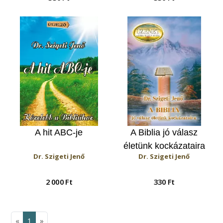
A hit ABC-je
A Biblia jó válasz
életünk kockázataira
Dr. Szigeti Jenő
Dr. Szigeti Jenő
2 000 Ft
330 Ft
«
1
»