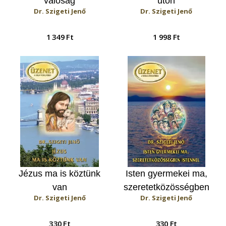
valóság
úton
Dr. Szigeti Jenő
Dr. Szigeti Jenő
1 349 Ft
1 998 Ft
Jézus ma is köztünk
Isten gyermekei ma,
van
szeretetközösségben
Dr. Szigeti Jenő
Dr. Szigeti Jenő
Istennel
330 Ft
330 Ft