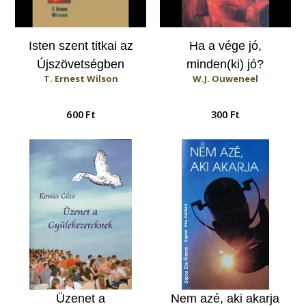
Isten szent titkai az
Ha a vége jó,
Újszövetségben
minden(ki) jó?
T. Ernest Wilson
W.J. Ouweneel
600 Ft
300 Ft
Üzenet a
Nem azé, aki akarja