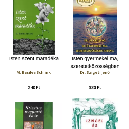
Isten szent maradéka
Isten gyermekei ma,
szeretetközösségben
M. Basilea Schlink
Dr. Szigeti Jenő
Istennel
240 Ft
330 Ft