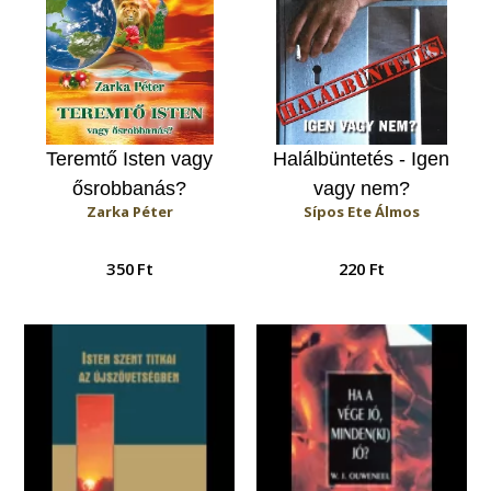
Teremtő Isten vagy
Halálbüntetés - Igen
ősrobbanás?
vagy nem?
Zarka Péter
Sípos Ete Álmos
350 Ft
220 Ft