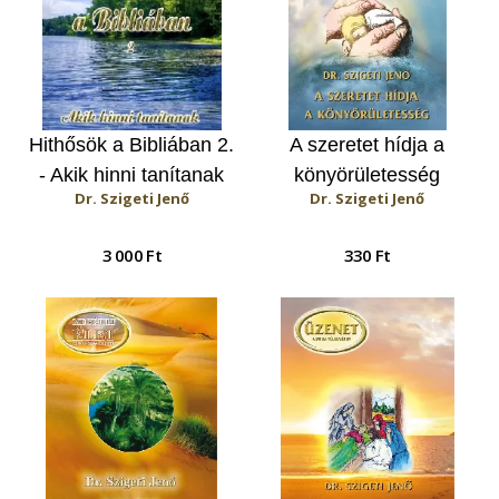
Hithősök a Bibliában 2.
A szeretet hídja a
- Akik hinni tanítanak
könyörületesség
Dr. Szigeti Jenő
Dr. Szigeti Jenő
3 000 Ft
330 Ft