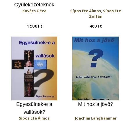
Gyülekezeteknek
Kovács Géza
Sípos Ete Álmos, Sípos Ete
Zoltán
1 500 Ft
460 Ft
Egyesülnek-e a
Mit hoz a jövő?
vallások?
Sípos Ete Álmos
Joachim Langhammer