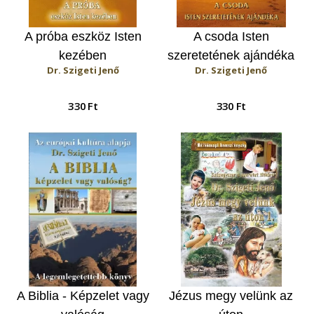
A próba eszköz Isten
A csoda Isten
kezében
szeretetének ajándéka
Dr. Szigeti Jenő
Dr. Szigeti Jenő
330 Ft
330 Ft
A Biblia - Képzelet vagy
Jézus megy velünk az