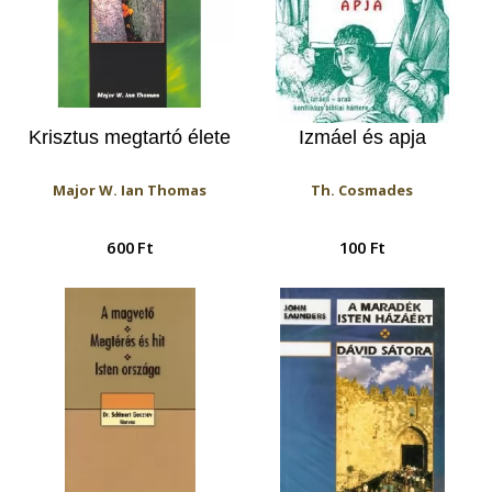
Krisztus megtartó élete
Izmáel és apja
Major W. Ian Thomas
Th. Cosmades
600 Ft
100 Ft