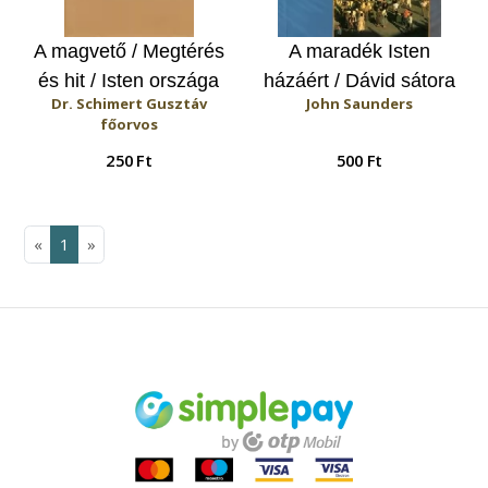
A magvető / Megtérés
A maradék Isten
és hit / Isten országa
házáért / Dávid sátora
Dr. Schimert Gusztáv
John Saunders
főorvos
250 Ft
500 Ft
«
1
»