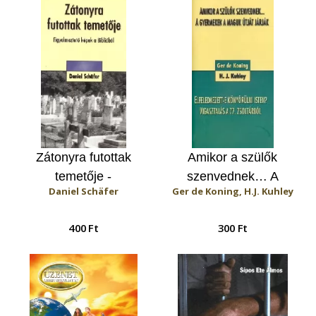
Zátonyra futottak
Amikor a szülők
temetője -
szenvednek… A
Daniel Schäfer
Ger de Koning, H.J. Kuhley
Figyelmeztető képek a
gyermekek a maguk
Bibliából
útját járják /
400 Ft
300 Ft
Elfeledkezett-e
könyörülni Isten?
Vigasztalás a 77.
Zsoltárból