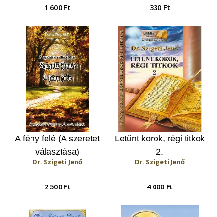
1 600 Ft
330 Ft
A fény felé (A szeretet
Letűnt korok, régi titkok
választása)
2.
Dr. Szigeti Jenő
Dr. Szigeti Jenő
2 500 Ft
4 000 Ft