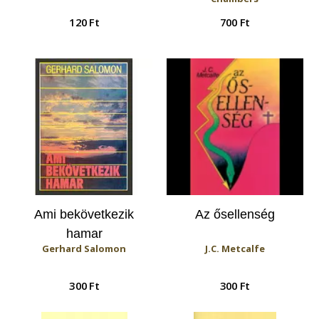
120 Ft
700 Ft
Ami bekövetkezik
Az ősellenség
hamar
Gerhard Salomon
J.C. Metcalfe
300 Ft
300 Ft