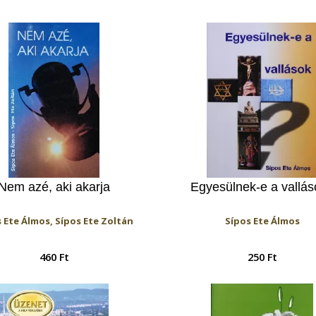
Nem azé, aki akarja
Egyesülnek-e a vallás
 Ete Álmos, Sípos Ete Zoltán
Sípos Ete Álmos
460 Ft
250 Ft