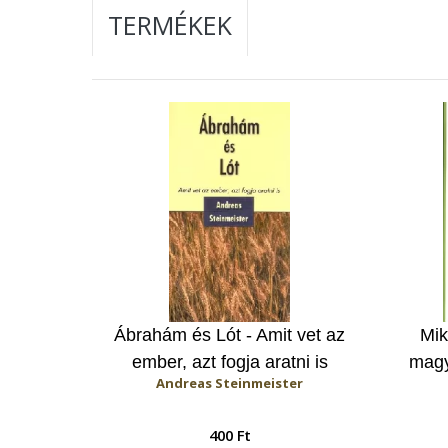
TERMÉKEK
Ábrahám és Lót - Amit vet az
Mik
ember, azt fogja aratni is
magy
Andreas Steinmeister
400 Ft