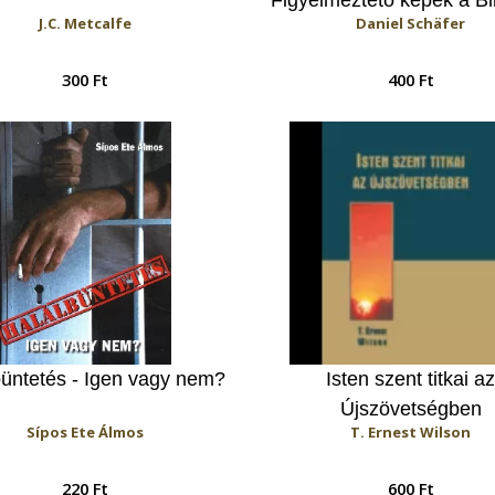
J.C. Metcalfe
Daniel Schäfer
300 Ft
400 Ft
büntetés - Igen vagy nem?
Isten szent titkai az
Újszövetségben
Sípos Ete Álmos
T. Ernest Wilson
220 Ft
600 Ft