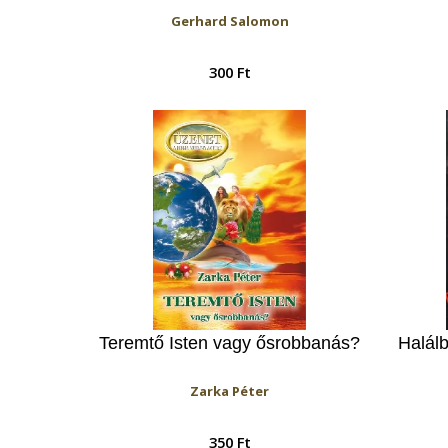
Gerhard Salomon
300 Ft
Teremtő Isten vagy ősrobbanás?
Halál
Zarka Péter
350 Ft