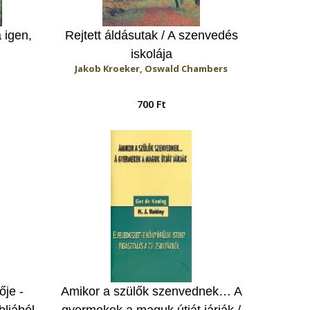
 igen,
Rejtett áldásutak / A szenvedés
iskolája
Jakob Kroeker, Oswald Chambers
700 Ft
ője -
Amikor a szülők szenvednek… A
bliából
gyermekek a maguk útját járják /