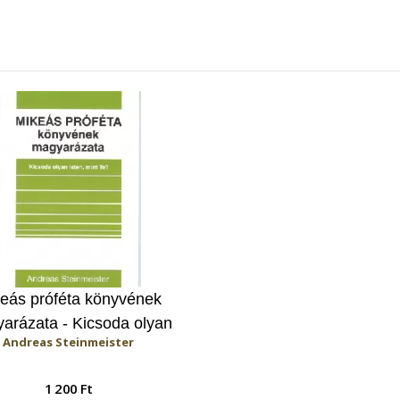
eás próféta könyvének
arázata - Kicsoda olyan
Andreas Steinmeister
Isten, mint te?
1 200 Ft