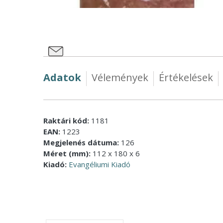
Adatok
Vélemények
Értékelések
Raktári kód:
1181
EAN:
1223
Megjelenés dátuma:
126
Méret (mm):
112 x 180 x 6
Kiadó:
Evangéliumi Kiadó