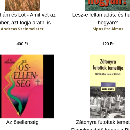
hám és Lót - Amit vet az
Lesz-e feltámadás, és ha
ber, azt fogja aratni is
hogyan?
Andreas Steinmeister
Sípos Ete Álmos
400 Ft
120 Ft
Az ősellenség
Zátonyra futottak temet
Figyelmeztető képek a Bi