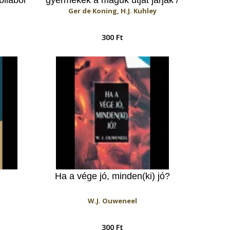
Ger de Koning, H.J. Kuhley
Elfeledkezett-e könyörülni Isten?
Vigasztalás a 77. Zsoltárból
300 Ft
Ha a vége jó, minden(ki) jó?
W.J. Ouweneel
300 Ft