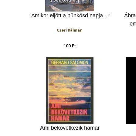
"Amikor eljött a pünkösd napja…"
Ábra
em
Cseri Kálmán
100 Ft
Ami bekövetkezik hamar