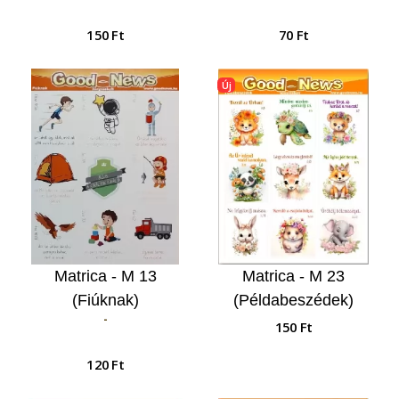
150 Ft
70 Ft
Új
Matrica - M 13
Matrica - M 23
(Fiúknak)
(Példabeszédek)
-
150 Ft
120 Ft