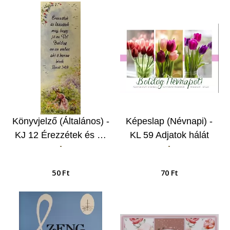
Könyvjelző (Általános) -
Képeslap (Névnapi) -
KJ 12 Érezzétek és …
KL 59 Adjatok hálát
-
-
Istennek, az Atyának
mindenkor…
50 Ft
70 Ft