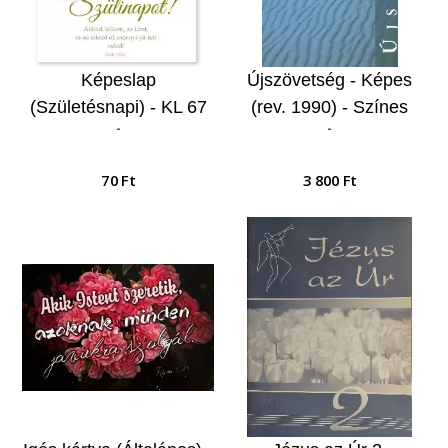
Képeslap
Újszövetség - Képes
(Születésnapi) - KL 67
(rev. 1990) - Színes
-
-
Áldjad, lelkem, az Urat,
fotókkal és lapszéli
és ne feledd el…
magyarázó
70 Ft
3 800 Ft
jegyzetekkel