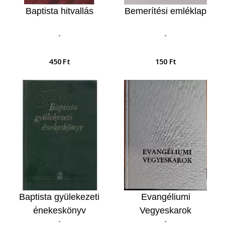
Baptista hitvallás
Bemerítési emléklap
-
-
450 Ft
150 Ft
Baptista gyülekezeti
Evangéliumi
énekeskönyv
Vegyeskarok
-
-
(keményfedeles)