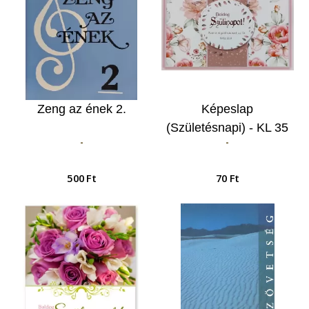
Zeng az ének 2.
Képeslap
(Születésnapi) - KL 35
-
-
Szeret téged Istened…
500 Ft
70 Ft