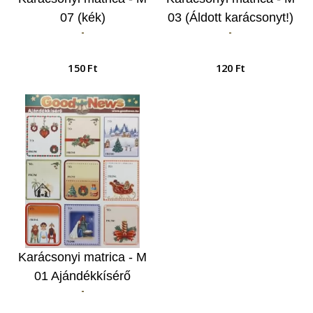
07 (kék)
03 (Áldott karácsonyt!)
-
-
150 Ft
120 Ft
Karácsonyi matrica - M
01 Ajándékkísérő
-