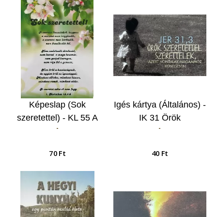
Képeslap (Sok
Igés kártya (Általános) -
szeretettel) - KL 55 A
IK 31 Örök
-
-
szeretet hosszútűrő,
szeretettel…
kegyes…
70 Ft
40 Ft