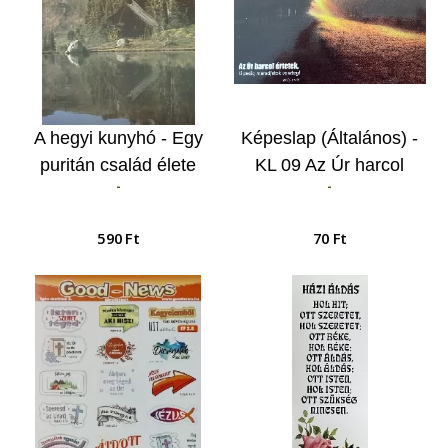
A hegyi kunyhó - Egy
Képeslap (Általános) -
puritán család élete
KL 09 Az Úr harcol
-
-
értetek…
590 Ft
70 Ft