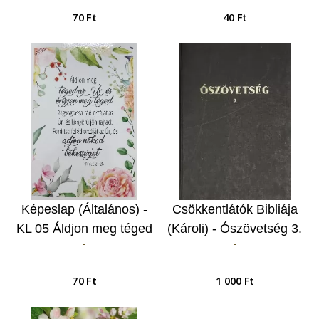
bátor szívű…
világot…
70 Ft
40 Ft
Képeslap (Általános) -
Csökkentlátók Bibliája
KL 05 Áldjon meg téged
(Károli) - Ószövetség 3.
-
-
az Úr, és őrizzen meg
téged…
70 Ft
1 000 Ft