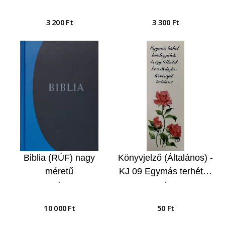
3 200 Ft
3 300 Ft
Biblia (RÚF) nagy
Könyvjelző (Általános) -
méretű
KJ 09 Egymás terhét…
-
-
10 000 Ft
50 Ft