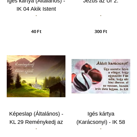
Igés kártya (Általános) -
Jézus az Úr 2.
IK 04 Akik Istent
-
-
szeretik...
40 Ft
300 Ft
Képeslap (Általános) -
Igés kártya
KL 29 Reménykedj az
(Karácsonyi) - IK 58
-
-
Úrban, légy erős és
Úgy szerette Isten a