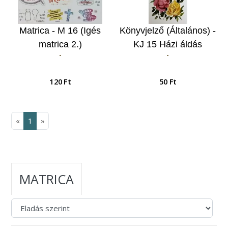
Matrica - M 16 (Igés
Könyvjelző (Általános) -
matrica 2.)
KJ 15 Házi áldás
-
-
120 Ft
50 Ft
«
1
»
MATRICA