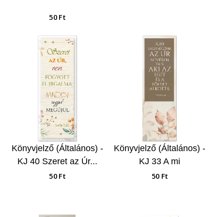
50 Ft
Könyvjelző (Általános) -
Könyvjelző (Általános) -
KJ 40 Szeret az Úr...
KJ 33 A mi
segítségünk...
50 Ft
50 Ft