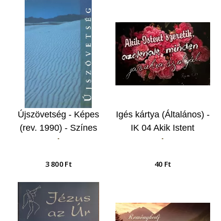
Újszövetség - Képes
Igés kártya (Általános) -
(rev. 1990) - Színes
IK 04 Akik Istent
-
-
fotókkal és lapszéli
szeretik...
magyarázó
3 800 Ft
40 Ft
jegyzetekkel