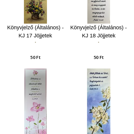
Könyvjelző (Általános) -
Könyvjelző (Általános) -
KJ 17 Jöjjetek
KJ 18 Jöjjetek
-
-
énhozzám…
énhozzám…
50 Ft
50 Ft