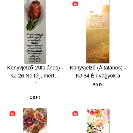
Új
Könyvjelző (Általános) -
Könyvjelző (Általános) -
KJ 26 Ne félj, mert…
KJ 54 Én vagyok a
-
világ világossága...
50 Ft
50 Ft
Új
Új