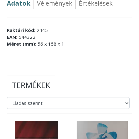
Adatok
Vélemények
Értékelések
Raktári kód:
2445
EAN:
544322
Méret (mm):
56 x 158 x 1
TERMÉKEK