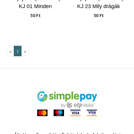
KJ 01 Minden
KJ 23 Mily drágák
gondotokat…
nekem szándékaid...
50 Ft
50 Ft
«
1
»