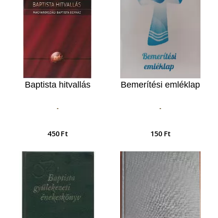
Baptista hitvallás
Bemerítési emléklap
-
-
450 Ft
150 Ft