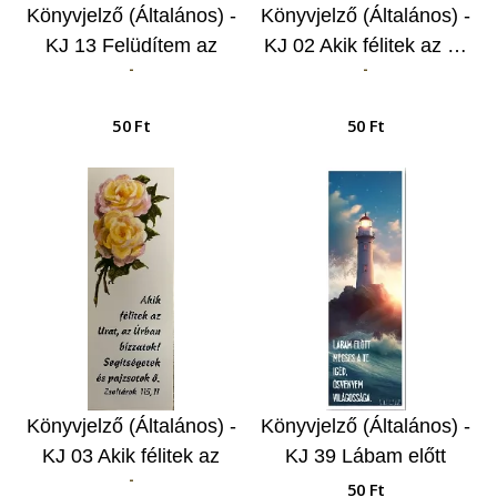
Könyvjelző (Általános) -
Könyvjelző (Általános) -
KJ 13 Felüdítem az
KJ 02 Akik félitek az …
-
-
alázatosak…
50 Ft
50 Ft
Könyvjelző (Általános) -
Könyvjelző (Általános) -
KJ 03 Akik félitek az
KJ 39 Lábam előtt
-
Urat…
mécses...
50 Ft