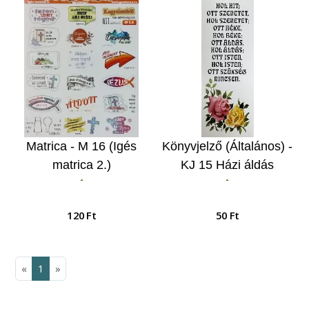
Matrica - M 16 (Igés
Könyvjelző (Általános) -
matrica 2.)
KJ 15 Házi áldás
-
-
120 Ft
50 Ft
«
1
»