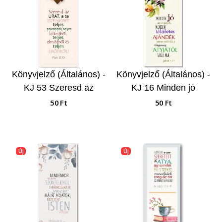
Könyvjelző (Általános) -
Könyvjelző (Általános) -
KJ 53 Szeresd az
KJ 16 Minden jó
Urat…
adomány…
50 Ft
50 Ft
Új
Új