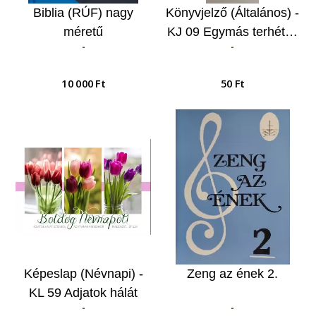
Biblia (RÚF) nagy
Könyvjelző (Általános) -
méretű
KJ 09 Egymás terhét…
-
-
10 000 Ft
50 Ft
Képeslap (Névnapi) -
Zeng az ének 2.
KL 59 Adjatok hálát
-
-
Istennek, az Atyának