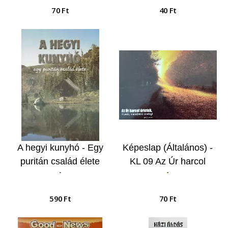
kegyes…
70 Ft
40 Ft
A hegyi kunyhó - Egy
Képeslap (Általános) -
puritán család élete
KL 09 Az Úr harcol
-
-
értetek…
590 Ft
70 Ft