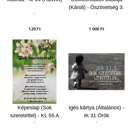
(Károli) - Ószövetség 3.
-
-
120 Ft
1 000 Ft
Képeslap (Sok
Igés kártya (Általános) -
szeretettel) - KL 55 A
IK 31 Örök
-
-
szeretet hosszútűrő,
szeretettel…