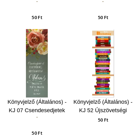
-
-
50 Ft
50 Ft
Könyvjelző (Általános) -
Könyvjelző (Általános) -
KJ 07 Csendesedjetek
KJ 52 Újszövetségi
-
el, és …
könyvek
50 Ft
50 Ft