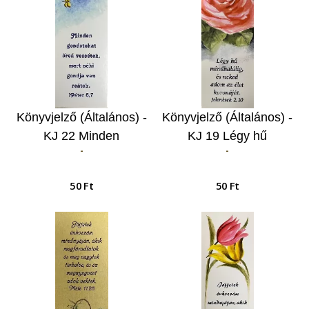
Könyvjelző (Általános) -
Könyvjelző (Általános) -
KJ 22 Minden
KJ 19 Légy hű
-
-
gondotokat…
mindhalálig…
50 Ft
50 Ft