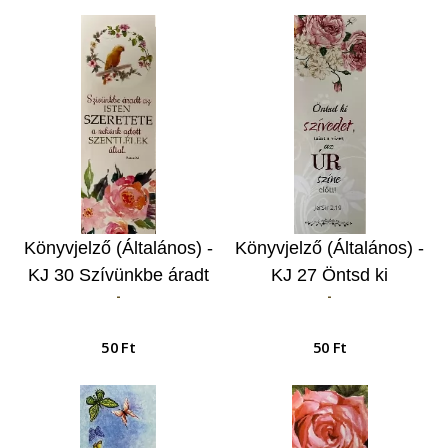
Könyvjelző (Általános) -
Könyvjelző (Általános) -
KJ 30 Szívünkbe áradt
KJ 27 Öntsd ki
-
-
az…
szívedet…
50 Ft
50 Ft