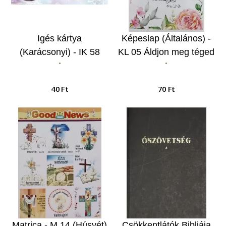
Igés kártya
Képeslap (Általános) -
(Karácsonyi) - IK 58
KL 05 Áldjon meg téged
-
-
Úgy szerette Isten a
az Úr, és őrizzen meg
világot…
téged…
40 Ft
70 Ft
Matrica - M 14 (Húsvét)
Csökkentlátók Bibliája