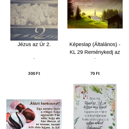
Jézus az Úr 2.
Képeslap (Általános) -
KL 29 Reménykedj az
-
-
Úrban, légy erős és
bátor szívű…
300 Ft
70 Ft