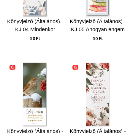
Könyvjelző (Általános) -
Könyvjelző (Általános) -
KJ 04 Mindenkor
KJ 05 Ahogyan engem
örüljetek…
szeretett az Atya…
50 Ft
50 Ft
Új
Új
Könyvjelző (Általános) -
Könyvjelző (Általános) -