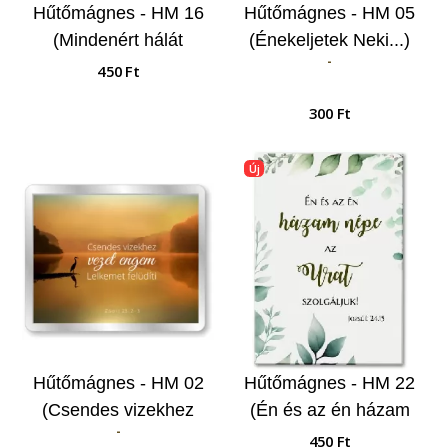
Hűtőmágnes - HM 16
Hűtőmágnes - HM 05
(Mindenért hálát
(Énekeljetek Neki...)
-
adjatok...)
450 Ft
300 Ft
Új
Hűtőmágnes - HM 02
Hűtőmágnes - HM 22
(Csendes vizekhez
(Én és az én házam
-
vezet...)
népe...)
450 Ft