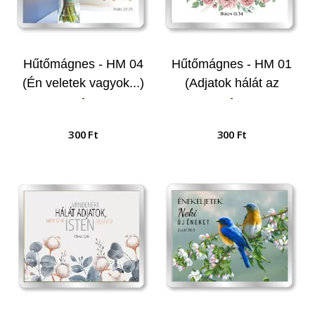
Hűtőmágnes - HM 04
Hűtőmágnes - HM 01
(Én veletek vagyok...)
(Adjatok hálát az
-
-
Úrnak...)
300 Ft
300 Ft