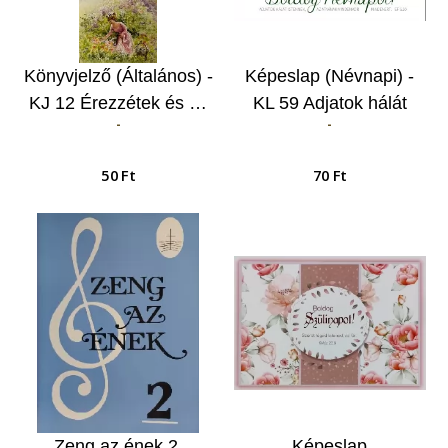
Könyvjelző (Általános) -
Képeslap (Névnapi) -
KJ 12 Érezzétek és …
KL 59 Adjatok hálát
-
-
Istennek, az Atyának
mindenkor…
50 Ft
70 Ft
Zeng az ének 2.
Képeslap