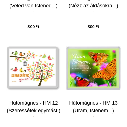
(Veled van Istened...)
(Nézz az áldásokra...)
-
-
300 Ft
300 Ft
Hűtőmágnes - HM 12
Hűtőmágnes - HM 13
(Szeressétek egymást!)
(Uram, Istenem...)
-
-