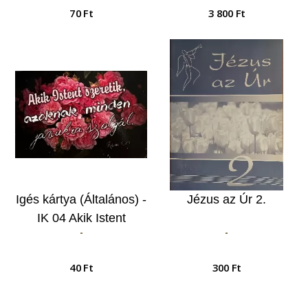
és ne feledd el…
magyarázó
70 Ft
3 800 Ft
jegyzetekkel
Igés kártya (Általános) -
Jézus az Úr 2.
IK 04 Akik Istent
-
-
szeretik...
40 Ft
300 Ft