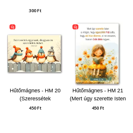
300 Ft
Új
Új
Hűtőmágnes - HM 20
Hűtőmágnes - HM 21
(Szeressétek
(Mert úgy szerette Isten
egymást...)
a világot...)
450 Ft
450 Ft