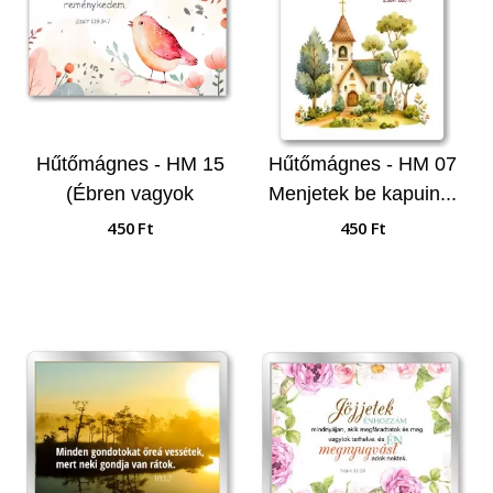
Hűtőmágnes - HM 15
Hűtőmágnes - HM 07
(Ébren vagyok
Menjetek be kapuin...
virradatkor...)
450 Ft
450 Ft