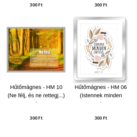
300 Ft
300 Ft
Hűtőmágnes - HM 10
Hűtőmágnes - HM 06
(Ne félj, és ne rettegj...)
(Istennek minden
-
-
lehetséges)
300 Ft
300 Ft