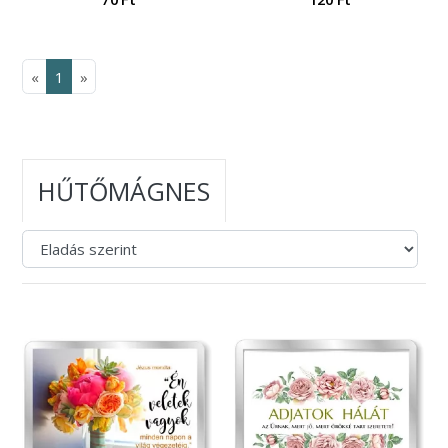
«
1
»
HŰTŐMÁGNES