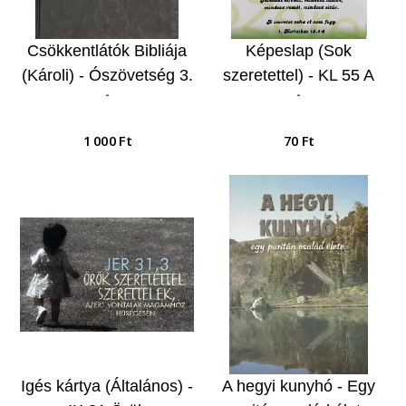
Csökkentlátók Bibliája
Képeslap (Sok
(Károli) - Ószövetség 3.
szeretettel) - KL 55 A
-
-
szeretet hosszútűrő,
kegyes…
1 000 Ft
70 Ft
Igés kártya (Általános) -
A hegyi kunyhó - Egy