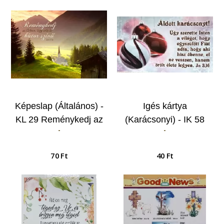
Képeslap (Általános) -
Igés kártya
KL 29 Reménykedj az
(Karácsonyi) - IK 58
-
-
Úrban, légy erős és
Úgy szerette Isten a
bátor szívű…
világot…
70 Ft
40 Ft