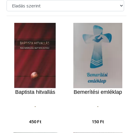
Baptista hitvallás
Bemerítési emléklap
-
-
450 Ft
150 Ft