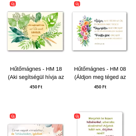
Új
Új
Hűtőmágnes - HM 18
Hűtőmágnes - HM 08
(Aki segítségül hívja az
(Áldjon meg téged az
Úr nevét...)
Úr...)
450 Ft
450 Ft
Új
Új