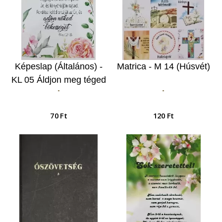
Képeslap (Általános) -
Matrica - M 14 (Húsvét)
KL 05 Áldjon meg téged
-
-
az Úr, és őrizzen meg
téged…
70 Ft
120 Ft