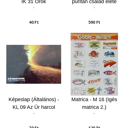
IK 31 Örök
puritán család élete
-
-
szeretettel…
40 Ft
590 Ft
Képeslap (Általános) -
Matrica - M 16 (Igés
KL 09 Az Úr harcol
matrica 2.)
-
-
értetek…
70 Ft
120 Ft