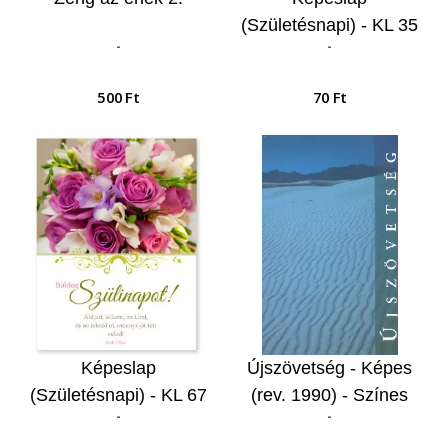
(Születésnapi) - KL 35
-
-
Szeret téged Istened…
500 Ft
70 Ft
Képeslap
Újszövetség - Képes
(Születésnapi) - KL 67
(rev. 1990) - Színes
-
-
Áldjad, lelkem, az Urat,
fotókkal és lapszéli