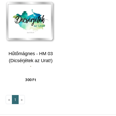
Hűtőmágnes - HM 03
(Dicsérjétek az Urat!)
-
300 Ft
«
1
»