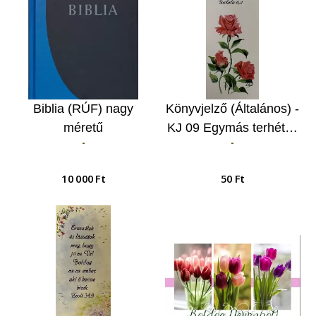
Biblia (RÚF) nagy
Könyvjelző (Általános) -
méretű
KJ 09 Egymás terhét…
-
-
10 000 Ft
50 Ft