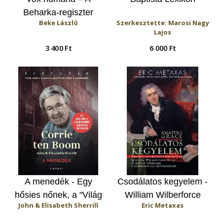
Beharka-regiszter
Beke László
Szerkesztette: Marosi Nagy
Lajos
3 400 Ft
6 000 Ft
A menedék - Egy
Csodálatos kegyelem -
hősies nőnek, a "Világ
William Wilberforce
John & Elisabeth Sherrill
Eric Metaxas
igazának" lebilincselő
élete és hősies