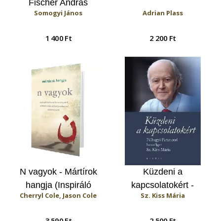
Fischer András
Somogyi János
Adrian Plass
anabaptista prédikátor
életregénye
1 400 Ft
2 200 Ft
N vagyok - Mártírok
Küzdeni a
hangja (Inspiráló
kapcsolatokért -
Cherryl Cole, Jason Cole
Sz. Kiss Mária
történetek
Pálhegyi Ferenccel
keresztényekről,
beszélget Sz. Kiss
3 590 Ft
2 500 Ft