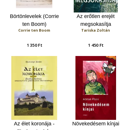
Börtönlevelek (Corrie
Az erőtlen erejét
ten Boom)
megsokasítja
Corrie ten Boom
Tariska Zoltán
1 350 Ft
1 450 Ft
Az élet koronája -
Növekedésem kínjai