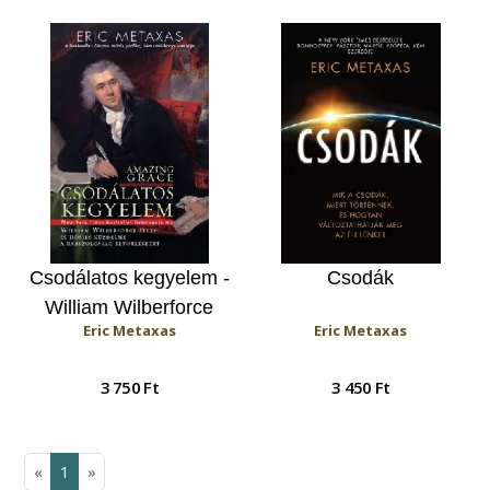
Csodálatos kegyelem -
Csodák
William Wilberforce
Eric Metaxas
Eric Metaxas
élete és hősies
küzdelme a
3 750 Ft
3 450 Ft
rabszolgaság
eltörléséért
«
1
»