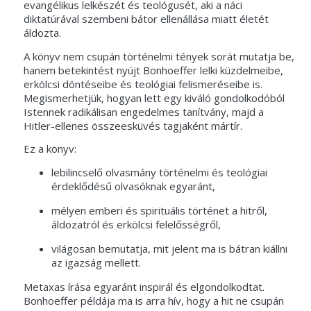
evangélikus lelkészét és teológusét, aki a náci
diktatúrával szembeni bátor ellenállása miatt életét
áldozta.
A könyv nem csupán történelmi tények sorát mutatja be,
hanem betekintést nyújt Bonhoeffer lelki küzdelmeibe,
erkölcsi döntéseibe és teológiai felismeréseibe is.
Megismerhetjük, hogyan lett egy kiváló gondolkodóból
Istennek radikálisan engedelmes tanítvány, majd a
Hitler-ellenes összeesküvés tagjaként mártír.
Ez a könyv:
lebilincselő olvasmány történelmi és teológiai
érdeklődésű olvasóknak egyaránt,
mélyen emberi és spirituális történet a hitről,
áldozatról és erkölcsi felelősségről,
világosan bemutatja, mit jelent ma is bátran kiállni
az igazság mellett.
Metaxas írása egyaránt inspirál és elgondolkodtat.
Bonhoeffer példája ma is arra hív, hogy a hit ne csupán