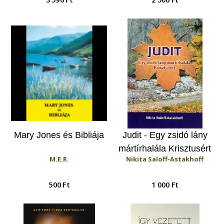
akiknek iszlám
Mária
szélsőségesekkel kell
szembenézniük)
Mary Jones és Bibliája
Judit - Egy zsidó lány
mártírhalála Krisztusért
M.E.R.
Nikita Saloff-Astakhoff
500 Ft
1 000 Ft