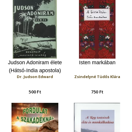
Judson Adoniram élete
Isten markában
(Hátsó-India apostola)
Dr. Judson Edward
Zsindelyné Tüdős Klára
500 Ft
750 Ft