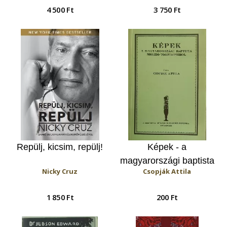
önéletrajza
küzdelme a
4 500 Ft
3 750 Ft
rabszolgaság
eltörléséért
Repülj, kicsim, repülj!
Képek - a
magyarországi baptista
Nicky Cruz
Csopják Attila
misszió történetéből
1 850 Ft
200 Ft