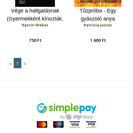
Vége a hallgatásnak
Tűzpróba - Egy
(Gyermekként kínozták,
gyászoló anya
Katrin Weber
Patricia Juster
szexuálisan zaklatták,
kincsekre lel a
hallgatásra
sötétségben
750 Ft
1 600 Ft
kényszerítették, de
reménységet és új
életet talált.)
«
1
»