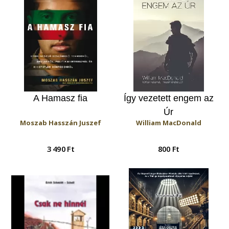
A Hamasz fia
Így vezetett engem az
Úr
Moszab Hasszán Juszef
William MacDonald
3 490 Ft
800 Ft