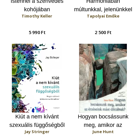
Istennel a szenvedés
Harmóniában
kohójában
múltunkkal, jelenünkkel
Timothy Keller
Tapolyai Emőke
és jövőnkkel
5 990 Ft
2 500 Ft
Kiút a nem kívánt
Hogyan ​bocsássunk
szexuális függőségből
meg, amikor az
Jay Stringer
June Hunt
érzéseink mást