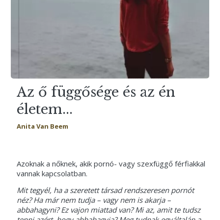
Az ő függősége és az én
életem...
Anita Van Beem
Azoknak a nőknek, akik pornó- vagy szexfüggő férfiakkal
vannak kapcsolatban.
Mit tegyél, ha a szeretett társad rendszeresen pornót
néz? Ha már nem tudja – vagy nem is akarja –
abbahagyni? Ez vajon miattad van? Mi az, amit te tudsz
tenni azért, hogy abbahagyja? Meg tudnak egyáltalán a