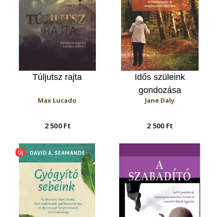
Túljutsz rajta
Idős szüleink
gondozása
Max Lucado
Jane Daly
2 500 Ft
2 500 Ft
Új