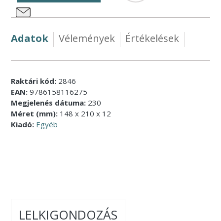
Adatok
Vélemények
Értékelések
Raktári kód:
2846
EAN:
9786158116275
Megjelenés dátuma:
230
Méret (mm):
148 x 210 x 12
Kiadó:
Egyéb
LELKIGONDOZÁS