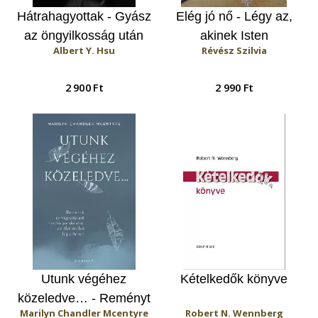
Hátrahagyottak - Gyász
Elég jó nő - Légy az,
az öngyilkosság után
akinek Isten
Albert Y. Hsu
Révész Szilvia
megálmodott
2 900 Ft
2 990 Ft
Utunk végéhez
Kételkedők könyve
közeledve… - Reményt
Marilyn Chandler Mcentyre
Robert N. Wennberg
és vigasztalást nyújtó