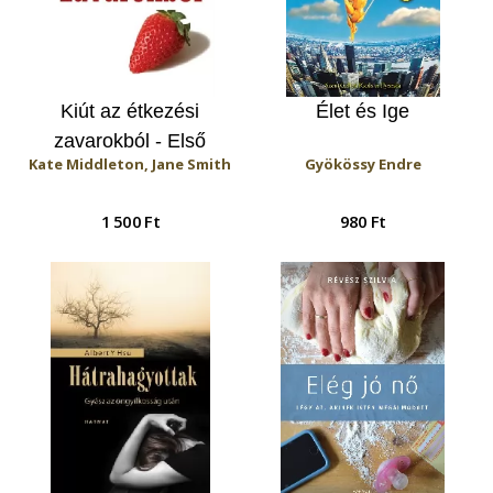
Kiút az étkezési
Élet és Ige
zavarokból - Első
Kate Middleton, Jane Smith
Gyökössy Endre
lépések
1 500 Ft
980 Ft