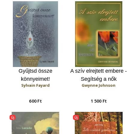
Gyűjtsd össze
A szív elrejtett embere -
könnyeimet!
Segítség a nők
Sylvain Fayard
Gwynne Johnson
lelkigondozásában
600 Ft
1 500 Ft
Új
Új