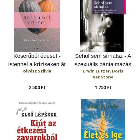
Keserűből édeset -
Sehol sem sírhatsz - A
Istennel a kríziseken át
szexuális bántalmazás
Révész Szilvia
Erwin Lutzer, Doris
sebei és gyógyulásuk
VanStone
2 500 Ft
1 750 Ft