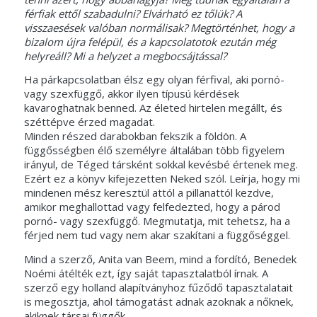
férfiak ettől szabadulni? Elvárható ez tőlük? A
visszaesések valóban normálisak? Megtörténhet, hogy a
bizalom újra felépül, és a kapcsolatotok ezután még
helyreáll? Mi a helyzet a megbocsájtással?
Ha párkapcsolatban élsz egy olyan férfival, aki pornó-
vagy szexfüggő, akkor ilyen típusú kérdések
kavaroghatnak benned. Az életed hirtelen megállt, és
széttépve érzed magadat.
Minden részed darabokban fekszik a földön. A
függősségben élő személyre általában több figyelem
irányul, de Téged társként sokkal kevésbé értenek meg.
Ezért ez a könyv kifejezetten Neked szól. Leírja, hogy mi
mindenen mész keresztül attól a pillanattól kezdve,
amikor meghallottad vagy felfedezted, hogy a párod
pornó- vagy szexfüggő. Megmutatja, mit tehetsz, ha a
férjed nem tud vagy nem akar szakítani a függőséggel.
Mind a szerző, Anita van Beem, mind a fordító, Benedek
Noémi átélték ezt, így saját tapasztalatból írnak. A
szerző egy holland alapítványhoz fűződő tapasztalatait
is megosztja, ahol támogatást adnak azoknak a nőknek,
akiknek társai függők.