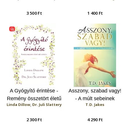
gondolatok az élet
3 500 Ft
1 400 Ft
utolsó fejezetéhez
Új
A Gyógyító érintése -
Asszony, szabad vagy!
Remény összetört életű
- A múlt sebeinek
Linda Dillow, Dr. Juli Slattery
T.D. Jakes
nők számára
gyógyulása
2 300 Ft
4 290 Ft