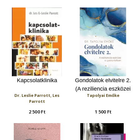
vezető út
Kapcsolatklinika
Gondolatok elvitelre 2.
(A reziliencia eszközei
Dr. Leslie Parrott, Les
Tapolyai Emőke
a gyakorlatban)
Parrott
2 500 Ft
1 500 Ft