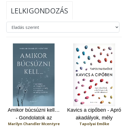
LELKIGONDOZÁS
Amikor búcsúzni kell…
Kavics a cipőben - Apró
- Gondolatok az
akadályok, mély
Marilyn Chandler Mcentyre
Tapolyai Emőke
elengedésről: A
felismerések, valódi