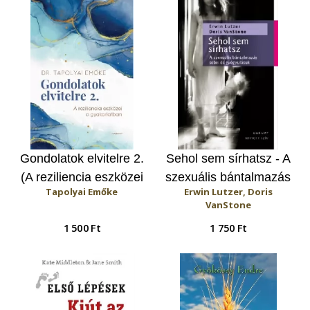
Gondolatok elvitelre 2.
Sehol sem sírhatsz - A
(A reziliencia eszközei
szexuális bántalmazás
Tapolyai Emőke
Erwin Lutzer, Doris
a gyakorlatban)
sebei és gyógyulásuk
VanStone
1 500 Ft
1 750 Ft