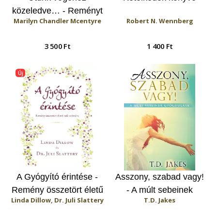
közeledve… - Reményt
Marilyn Chandler Mcentyre
Robert N. Wennberg
és vigasztalást nyújtó
gondolatok az élet
3 500 Ft
1 400 Ft
utolsó fejezetéhez
Új
A Gyógyító érintése -
Asszony, szabad vagy!
Remény összetört életű
- A múlt sebeinek
Linda Dillow, Dr. Juli Slattery
T.D. Jakes
nők számára
gyógyulása