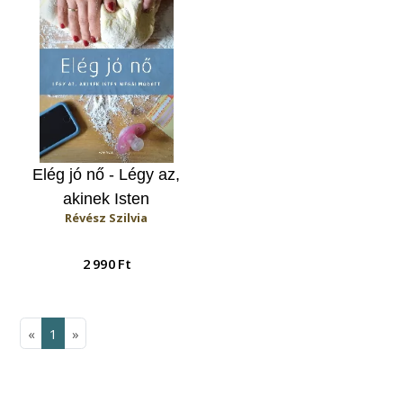
Elég jó nő - Légy az,
akinek Isten
Révész Szilvia
megálmodott
2 990 Ft
«
1
»