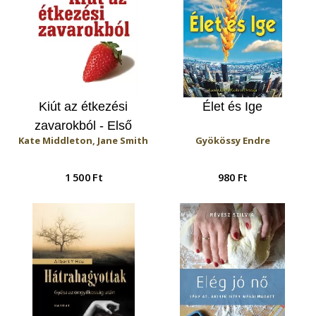
Kiút az étkezési
Élet és Ige
zavarokból - Első
Kate Middleton, Jane Smith
Gyökössy Endre
lépések
1 500 Ft
980 Ft