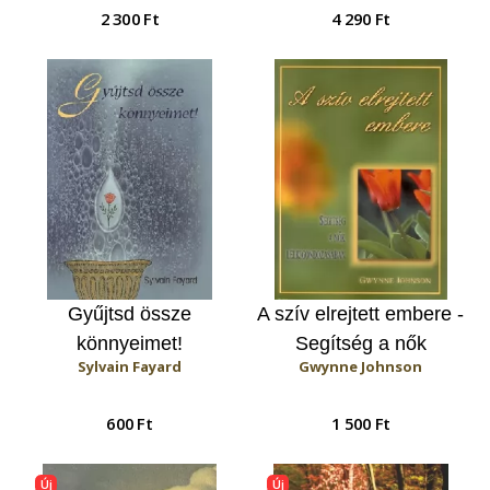
2 300 Ft
4 290 Ft
Gyűjtsd össze
A szív elrejtett embere -
könnyeimet!
Segítség a nők
Sylvain Fayard
Gwynne Johnson
lelkigondozásában
600 Ft
1 500 Ft
Új
Új