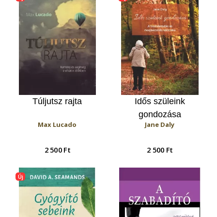
Túljutsz rajta
Idős szüleink
gondozása
Max Lucado
Jane Daly
2 500 Ft
2 500 Ft
Új