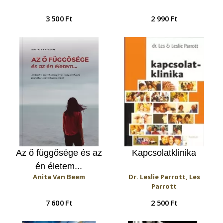
szeretett személy
változások
3 500 Ft
2 990 Ft
elvesztése és az odáig
vezető út
Az ő függősége és az
Kapcsolatklinika
én életem...
Anita Van Beem
Dr. Leslie Parrott, Les
Parrott
7 600 Ft
2 500 Ft