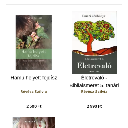
Hamu helyett fejdísz
Életrevaló -
Bibliaismeret 5. tanári
Révész Szilvia
Révész Szilvia
kézikönyv (HA-1059)
2 500 Ft
2 990 Ft