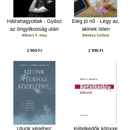
Hátrahagyottak - Gyász
Elég jó nő - Légy az,
az öngyilkosság után
akinek Isten
Albert Y. Hsu
Révész Szilvia
megálmodott
2 900 Ft
2 990 Ft
Utunk végéhez
Kételkedők könyve