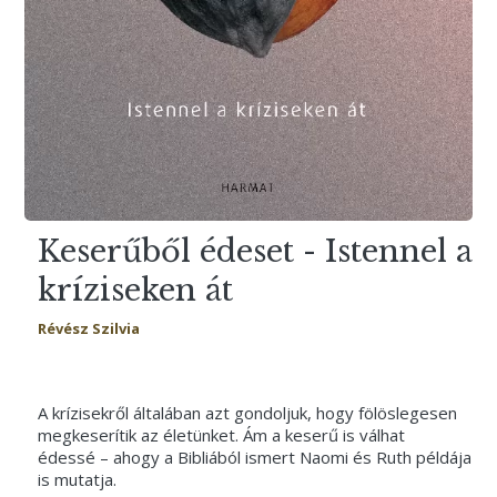
Keserűből édeset - Istennel a
kríziseken át
Révész Szilvia
A krízisekről általában azt gondoljuk, hogy fölöslegesen
megkeserítik az életünket. Ám a keserű is válhat
édessé – ahogy a Bibliából ismert Naomi és Ruth példája
is mutatja.