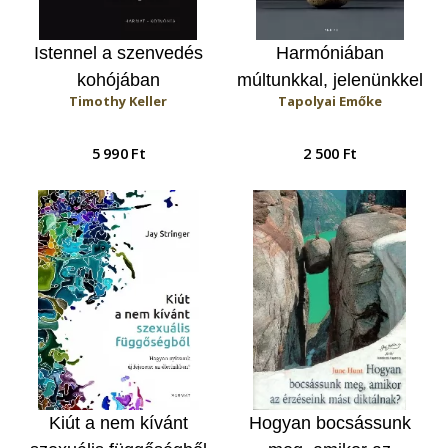
Istennel a szenvedés
Harmóniában
kohójában
múltunkkal, jelenünkkel
Timothy Keller
Tapolyai Emőke
és jövőnkkel
5 990 Ft
2 500 Ft
Kiút a nem kívánt
Hogyan ​bocsássunk