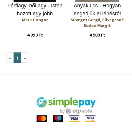
Férfiagy, női agy - Isten
Anyakulcs - Hogyan
hozott egy jobb
engedjük el lépésről
Mark Gungor
Süveges Gergő, Süvegesné
házasságban!
lépésre a
Rudan Margit
gyermekünket?
4 990 Ft
4 500 Ft
«
1
»