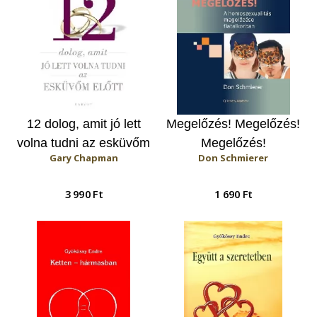
12 dolog, amit jó lett
Megelőzés! Megelőzés!
volna tudni az esküvőm
Megelőzés!
Gary Chapman
Don Schmierer
előtt
3 990 Ft
1 690 Ft