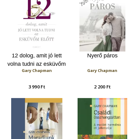
12 dolog, amit jó lett
Nyerő páros
volna tudni az esküvőm
Gary Chapman
Gary Chapman
előtt
3 990 Ft
2 200 Ft