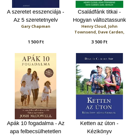
A szeretet esszenciája -
Családfánk titkai -
Az 5 szeretetnyelv
Hogyan változtassunk
Gary Chapman
Henry Cloud, John
ajándéka
káros családi
Townsend, Dave Carden,
mintáinkon?
Earl Henslin
1 500 Ft
3 500 Ft
Apák 10 fogadalma - Az
Ketten az úton -
apa felbecsülhetetlen
Kézikönyv