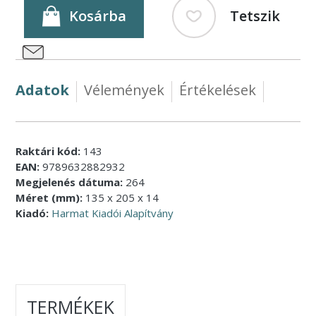
Kosárba
Tetszik
Adatok
Vélemények
Értékelések
Raktári kód:
143
EAN:
9789632882932
Megjelenés dátuma:
264
Méret (mm):
135 x 205 x 14
Kiadó:
Harmat Kiadói Alapítvány
TERMÉKEK