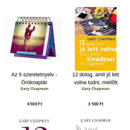
Az 5 szeretetnyelv -
12 dolog, amit jó lett
Öröknaptár
volna tudni, mielőtt
Gary Chapman
Gary Chapman
tinédzser lett a
gyerekem
4 500 Ft
3 500 Ft