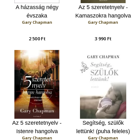
A házasság négy
Az 5 szeretetnyelv -
évszaka
Kamaszokra hangolva
Gary Chapman
Gary Chapman
2 500 Ft
3 990 Ft
Az 5 szeretetnyelv -
Segítség, szülők
Istenre hangolva
lettünk! (puha feleles)
Gary Chapman
Gary Chapman