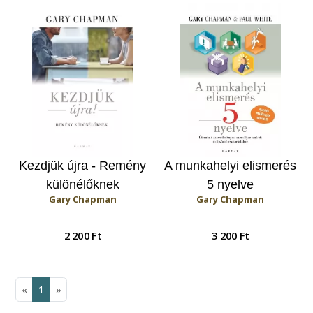
Kezdjük újra - Remény
A munkahelyi elismerés
különélőknek
5 nyelve
Gary Chapman
Gary Chapman
2 200 Ft
3 200 Ft
«
1
»