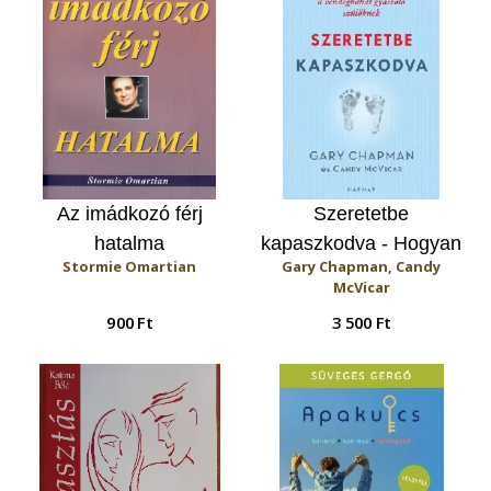
Az imádkozó férj
Szeretetbe
hatalma
kapaszkodva - Hogyan
Stormie Omartian
Gary Chapman, Candy
segít az öt
McVicar
szeretetnyelv a
900 Ft
3 500 Ft
vendégbabát gyászoló
szülőknek