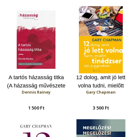
születéstől egyéves
korig
A tartós házasság titka
12 dolog, amit jó lett
(A házasság művészete
volna tudni, mielőtt
Dennis Rainey
Gary Chapman
kurzus)
tinédzser lett a
gyerekem
1 500 Ft
3 500 Ft