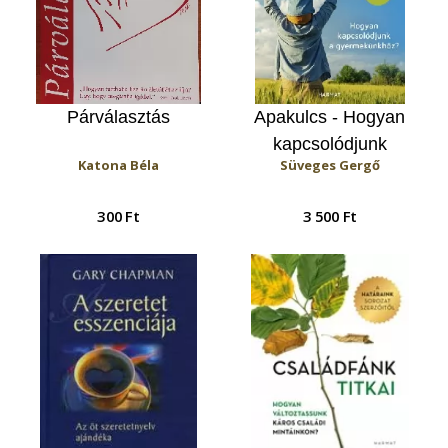
Párválasztás
Apakulcs - Hogyan
kapcsolódjunk
Katona Béla
Süveges Gergő
gyermekünkhöz?
300 Ft
3 500 Ft