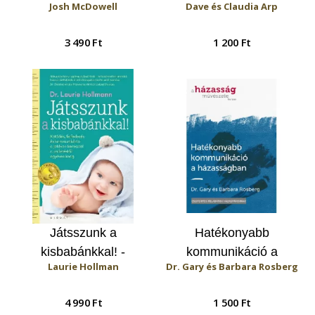
Josh McDowell
Dave és Claudia Arp
értékű hatása
házaspároknak
gyermekére
3 490 Ft
1 200 Ft
Játsszunk a
Hatékonyabb
kisbabánkkal! -
kommunikáció a
Laurie Hollman
Dr. Gary és Barbara Rosberg
Kötődés, felfedezés és
házasságban (A
kommunikáció a
házasság művészete
4 990 Ft
1 500 Ft
játékon keresztül a
kurzus)