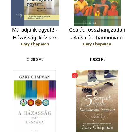
Maradjunk együtt! -
Családi összhangzattan
Házassági krízisek
- A családi harmónia öt
Gary Chapman
Gary Chapman
megoldása
jellemzője
2 200 Ft
1 980 Ft
Új