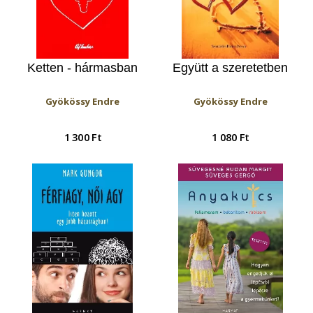
Ketten - hármasban
Együtt a szeretetben
Gyökössy Endre
Gyökössy Endre
1 300 Ft
1 080 Ft