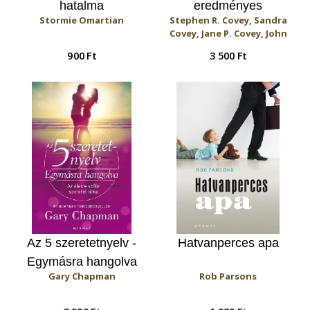
hatalma
eredményes
Stormie Omartian
Stephen R. Covey, Sandra
házasságok 7 szokása
Covey, Jane P. Covey, John
Covey
900 Ft
3 500 Ft
Az 5 szeretetnyelv -
Hatvanperces apa
Egymásra hangolva
Gary Chapman
Rob Parsons