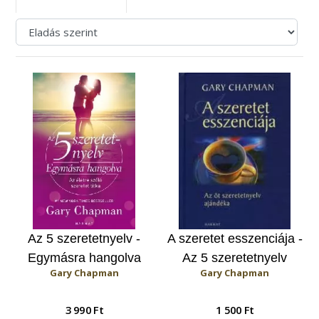
Az 5 szeretetnyelv -
A szeretet esszenciája -
Egymásra hangolva
Az 5 szeretetnyelv
Gary Chapman
Gary Chapman
ajándéka
3 990 Ft
1 500 Ft