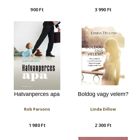
900 Ft
3 990 Ft
Hatvanperces apa
Boldog vagy velem?
Rob Parsons
Linda Dillow
1 980 Ft
2 300 Ft