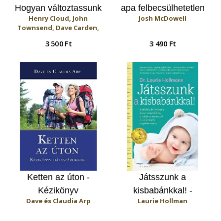
Hogyan változtassunk
apa felbecsülhetetlen
Henry Cloud, John
Josh McDowell
káros családi
értékű hatása
Townsend, Dave Carden,
mintáinkon?
gyermekére
Earl Henslin
3 500 Ft
3 490 Ft
Ketten az úton -
Játsszunk a
Kézikönyv
kisbabánkkal! -
Dave és Claudia Arp
Laurie Hollman
házaspároknak
Kötődés, felfedezés és
kommunikáció a