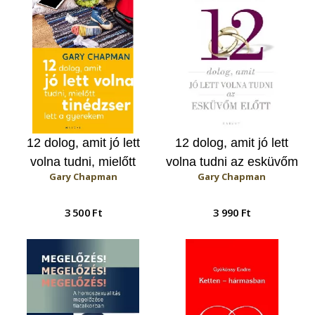
12 dolog, amit jó lett
12 dolog, amit jó lett
volna tudni, mielőtt
volna tudni az esküvőm
Gary Chapman
Gary Chapman
tinédzser lett a
előtt
gyerekem
3 500 Ft
3 990 Ft