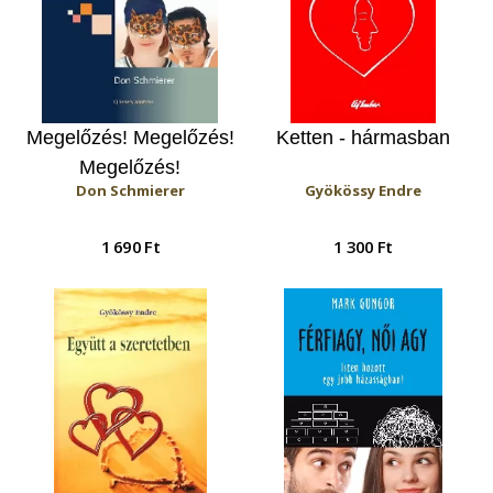
Megelőzés! Megelőzés!
Ketten - hármasban
Megelőzés!
Don Schmierer
Gyökössy Endre
1 690 Ft
1 300 Ft