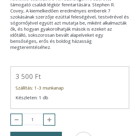
támogató családi légkör fenntartására. Stephen R.
Covey, A kiemelkedően eredményes emberek 7
szokásának szerzője ezúttal feleségével, testvérével és
sógornőjével együtt azt mutatja be, miként alkalmazták
ők, és hogyan gyakorolhatják mások is ezeket az
időtálló, sokszorosan bevált alapelveket egy
bensőséges, erős és boldog házasság
megteremtéséhez.
3 500 Ft
Szállítás: 1-3 munkanap
Készleten: 1 db