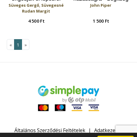
Süveges Gergő, Süvegesné
John Piper
lépésre a
keresztyén pároknak
Rudan Margit
gyermekünket?
4 500 Ft
1 500 Ft
«
1
»
Általános Szerződési Feltételek
Adatkezelési