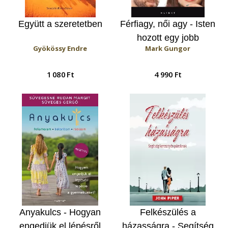
Együtt a szeretetben
Férfiagy, női agy - Isten
hozott egy jobb
Gyökössy Endre
Mark Gungor
házasságban!
1 080 Ft
4 990 Ft
Anyakulcs - Hogyan
Felkészülés a
engedjük el lépésről
házasságra - Segítség