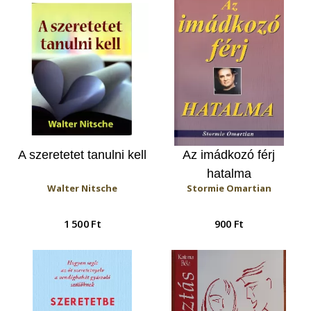
A szeretetet tanulni kell
Az imádkozó férj
hatalma
Walter Nitsche
Stormie Omartian
1 500 Ft
900 Ft