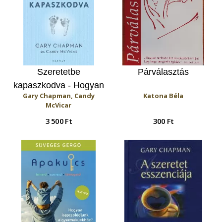
Szeretetbe
Párválasztás
kapaszkodva - Hogyan
Gary Chapman, Candy
Katona Béla
segít az öt
McVicar
szeretetnyelv a
3 500 Ft
300 Ft
vendégbabát gyászoló
szülőknek