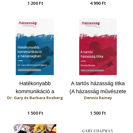
1 200 Ft
4 990 Ft
játékon keresztül a
születéstől egyéves
korig
Hatékonyabb
A tartós házasság titka
kommunikáció a
(A házasság művészete
Dr. Gary és Barbara Rosberg
Dennis Rainey
házasságban (A
kurzus)
házasság művészete
1 500 Ft
1 500 Ft
kurzus)