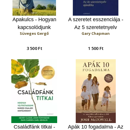
Apakulcs - Hogyan
A szeretet esszenciája -
kapcsolódjunk
Az 5 szeretetnyelv
Süveges Gergő
Gary Chapman
gyermekünkhöz?
ajándéka
3 500 Ft
1 500 Ft
Családfánk titkai -
Apák 10 fogadalma - Az