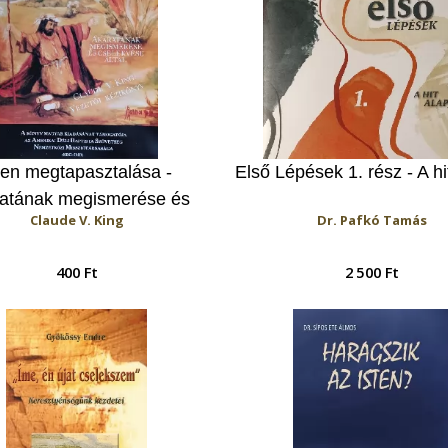
ten megtapasztalása -
Első Lépések 1. rész - A hit
atának megismerése és
Claude V. King
Dr. Pafkó Tamás
elekvése által (Vezetői
kézikönyv)
400 Ft
2 500 Ft