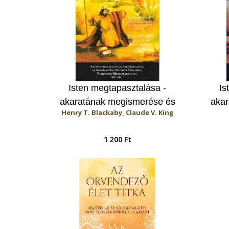
Isten megtapasztalása -
Is
akaratának megismerése és
akar
Henry T. Blackaby, Claude V. King
cselekvése által (Munkafüzet)
cs
1 200 Ft