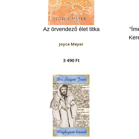
Az örvendező élet titka
"Ím
Ker
Joyce Meyer
3 490 Ft