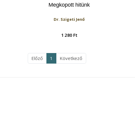
Megkopott hitünk
Dr. Szigeti Jenő
1 280 Ft
Előző
1
Következő