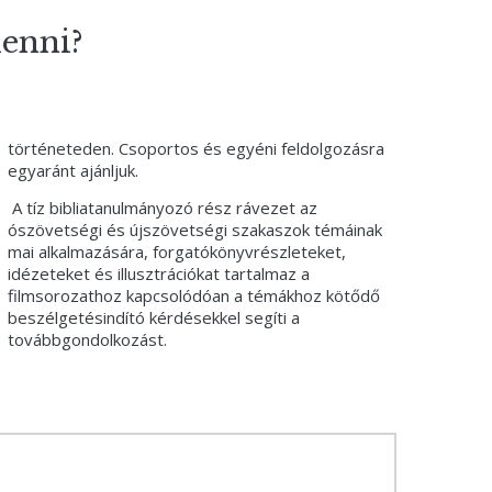
lenni?
történeteden. Csoportos és egyéni feldolgozásra
egyaránt ajánljuk.
A tíz bibliatanulmányozó rész rávezet az
ószövetségi és újszövetségi szakaszok témáinak
mai alkalmazására, forgatókönyvrészleteket,
idézeteket és illusztrációkat tartalmaz a
filmsorozathoz kapcsolódóan a témákhoz kötődő
beszélgetésindító kérdésekkel segíti a
továbbgondolkozást.