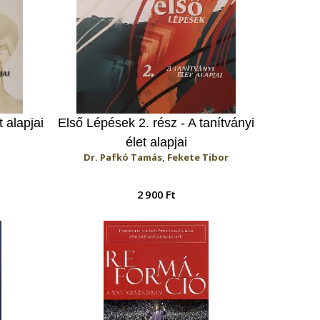
 alapjai
Első Lépések 2. rész - A tanítványi
élet alapjai
Dr. Pafkó Tamás, Fekete Tibor
2 900 Ft