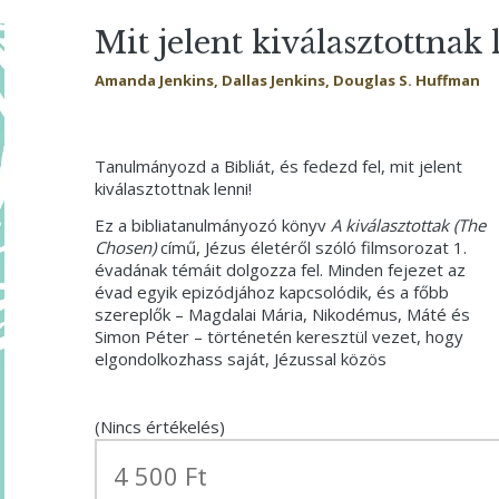
Mit jelent kiválasztottnak 
Amanda Jenkins, Dallas Jenkins, Douglas S. Huffman
Tanulmányozd a Bibliát, és fedezd fel, mit jelent
kiválasztottnak lenni!
Ez a bibliatanulmányozó könyv
A kiválasztottak (The
Chosen)
című, Jézus életéről szóló filmsorozat 1.
évadának témáit dolgozza fel. Minden fejezet az
évad egyik epizódjához kapcsolódik, és a főbb
szereplők – Magdalai Mária, Nikodémus, Máté és
Simon Péter – történetén keresztül vezet, hogy
elgondolkozhass saját, Jézussal közös
(Nincs értékelés)
4 500 Ft