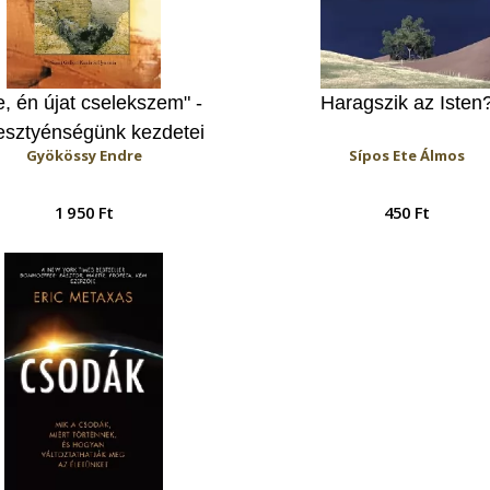
e, én újat cselekszem" -
Haragszik az Isten
esztyénségünk kezdetei
Gyökössy Endre
Sípos Ete Álmos
1 950 Ft
450 Ft