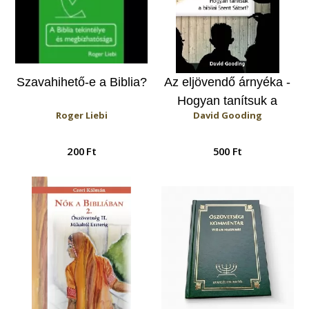
Szavahihető-e a Biblia?
Az eljövendő árnyéka -
Hogyan tanítsuk a
Roger Liebi
David Gooding
bibliai Szent Sátort?
200 Ft
500 Ft