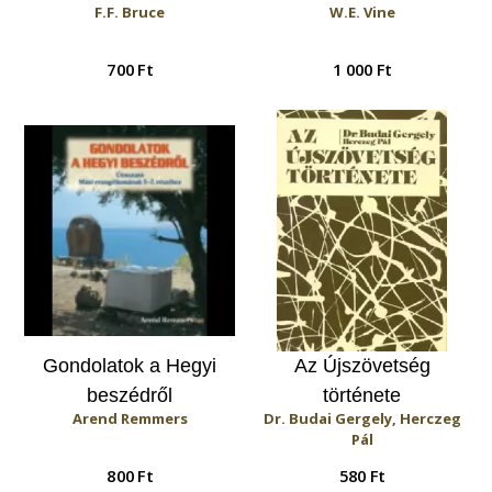
F.F. Bruce
W.E. Vine
700 Ft
1 000 Ft
Gondolatok a Hegyi
Az Újszövetség
beszédről
története
Arend Remmers
Dr. Budai Gergely, Herczeg
Pál
800 Ft
580 Ft