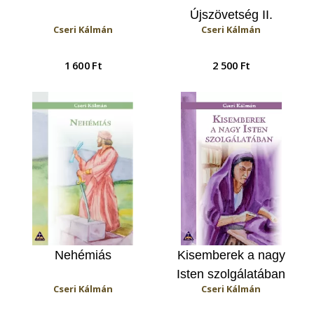
Újszövetség II.
Cseri Kálmán
Cseri Kálmán
Priszcillától Eunikéig
1 600 Ft
2 500 Ft
Nehémiás
Kisemberek a nagy
Isten szolgálatában
Cseri Kálmán
Cseri Kálmán