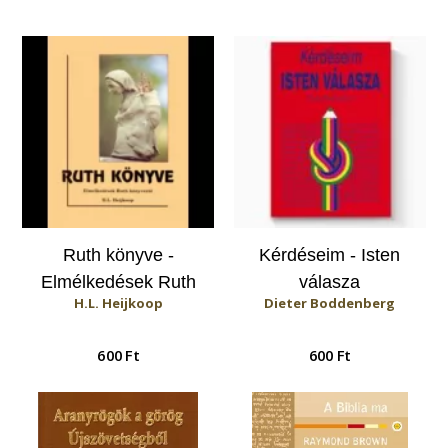
Ruth könyve -
Kérdéseim - Isten
Elmélkedések Ruth
válasza
H.L. Heijkoop
Dieter Boddenberg
könyvéből
600 Ft
600 Ft