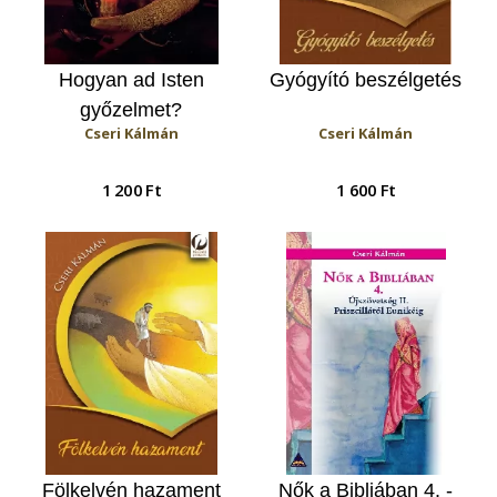
Hogyan ad Isten
Gyógyító beszélgetés
győzelmet?
Cseri Kálmán
Cseri Kálmán
1 200 Ft
1 600 Ft
Fölkelvén hazament
Nők a Bibliában 4. -