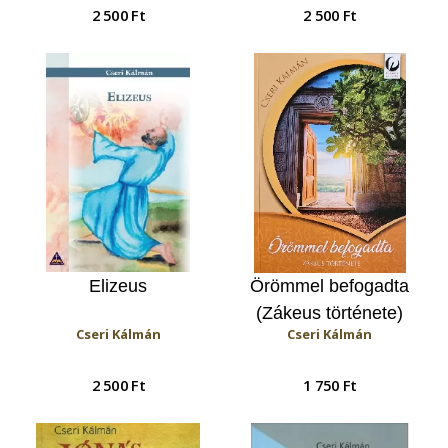
2 500 Ft
2 500 Ft
Elizeus
Örömmel befogadta
(Zákeus története)
Cseri Kálmán
Cseri Kálmán
2 500 Ft
1 750 Ft