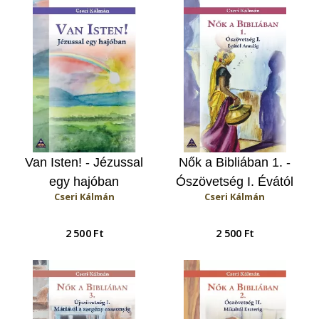
Van Isten! - Jézussal
Nők a Bibliában 1. -
egy hajóban
Ószövetség I. Évától
Cseri Kálmán
Cseri Kálmán
Annáig
2 500 Ft
2 500 Ft