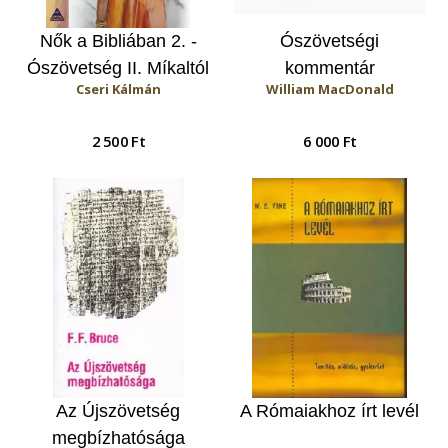
Nők a Bibliában 2. -
Ószövetségi
Ószövetség II. Míkaltól
kommentár
Cseri Kálmán
William MacDonald
Eszterig
2 500 Ft
6 000 Ft
Az Újszövetség
A Rómaiakhoz írt levél
megbízhatósága