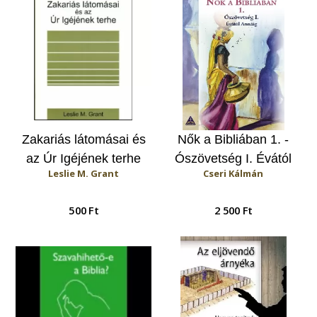
Zakariás látomásai és
Nők a Bibliában 1. -
az Úr Igéjének terhe
Ószövetség I. Évától
Leslie M. Grant
Cseri Kálmán
Annáig
500 Ft
2 500 Ft