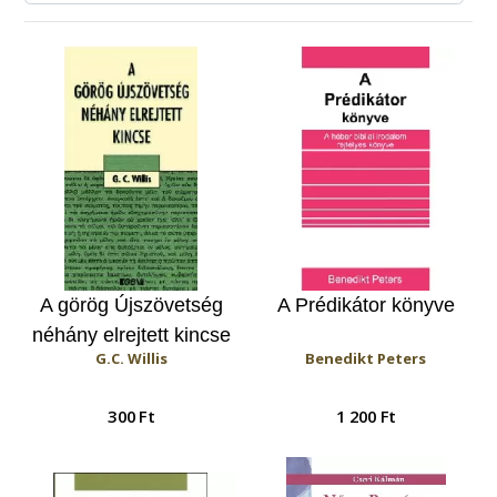
A görög Újszövetség
A Prédikátor könyve
néhány elrejtett kincse
G.C. Willis
Benedikt Peters
300 Ft
1 200 Ft