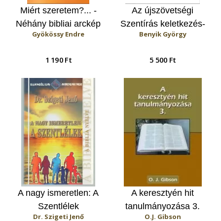
Miért szeretem?... -
Az újszövetségi
Néhány bibliai arckép
Szentírás keletkezés-
Gyökössy Endre
Benyik György
és Jónás könyvének
és kutatástörténete
kulcsa
1 190 Ft
5 500 Ft
A nagy ismeretlen: A
A keresztyén hit
Szentlélek
tanulmányozása 3.
Dr. Szigeti Jenő
O.J. Gibson