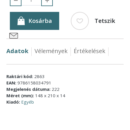
Kosárba
Tetszik
Adatok
Vélemények
Értékelések
Raktári kód:
2863
EAN:
9786158034791
Megjelenés dátuma:
222
Méret (mm):
148 x 210 x 14
Kiadó:
Egyéb