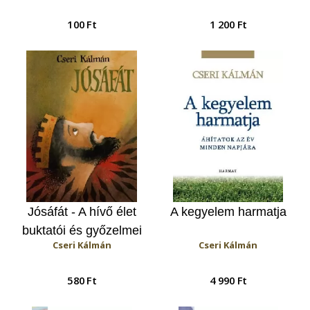
100 Ft
1 200 Ft
Jósáfát - A hívő élet
A kegyelem harmatja
buktatói és győzelmei
Cseri Kálmán
Cseri Kálmán
580 Ft
4 990 Ft