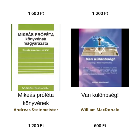
1 600 Ft
1 200 Ft
Mikeás próféta
Van különbség!
könyvének
Andreas Steinmeister
William MacDonald
magyarázata - Kicsoda
olyan Isten, mint te?
1 200 Ft
600 Ft