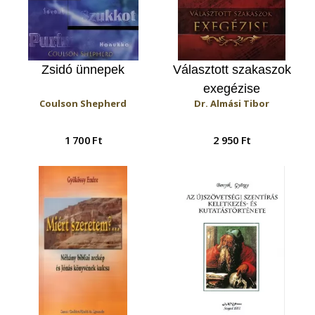
Zsidó ünnepek
Választott szakaszok
exegézise
Coulson Shepherd
Dr. Almási Tibor
1 700 Ft
2 950 Ft