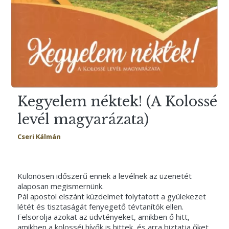
Kegyelem néktek! (A Kolossé
levél magyarázata)
Cseri Kálmán
Különösen időszerű ennek a levélnek az üzenetét
alaposan megismernünk.
Pál apostol elszánt küzdelmet folytatott a gyülekezet
létét és tisztaságát fenyegető tévtanítók ellen.
Felsorolja azokat az üdvtényeket, amikben ő hitt,
amikben a kolosséi hívők is hittek, és arra biztatja őket,