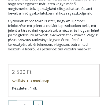
hogy amit egyszer már Isten kegyelméből
megismerhettek, igazságként elfogadhattak, és ami
bevált a hívő gyakorlatukban, ahhoz ragaszkodjanak.
Gyakorlati kérdésekre is kitér, hogy az új ember
felöltözése mit jelent a családi kapcsolatokon belül, mit
jelent a társadalmi kapcsolatokra nézve, és hogyan lehet
jól megfelelnünk azoknak, akik kérdeznek minket. Vagyis:
Jézus Krisztus tanítványa legyen érett, felnőtt
keresztyén, aki értelmesen, világosan, bátran tud
beszélni a hitéről, és Jézushoz tud vezetni másokat.
2 500 Ft
Szállítás: 1-3 munkanap
Készleten: 1 db