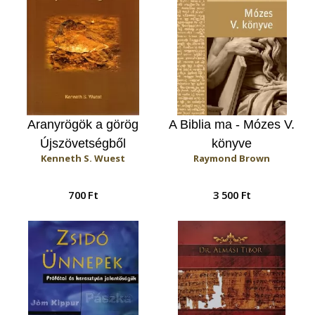
Aranyrögök a görög
A Biblia ma - Mózes V.
Újszövetségből
könyve
Kenneth S. Wuest
Raymond Brown
700 Ft
3 500 Ft