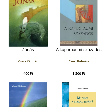
Jónás
A kapernaumi százados
Cseri Kálmán
Cseri Kálmán
400 Ft
1 500 Ft