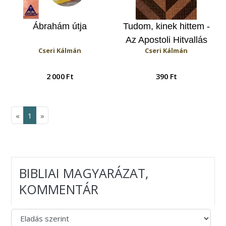
Ábrahám útja
Tudom, kinek hittem -
Az Apostoli Hitvallás
Cseri Kálmán
Cseri Kálmán
magyarázata
2 000 Ft
390 Ft
«
1
»
BIBLIAI MAGYARÁZAT,
KOMMENTÁR