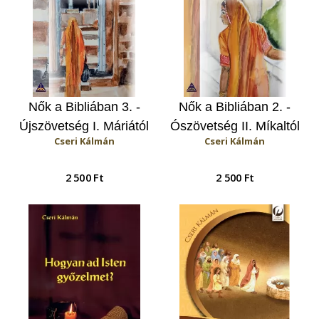
Nők a Bibliában 3. -
Nők a Bibliában 2. -
Újszövetség I. Máriától
Ószövetség II. Míkaltól
Cseri Kálmán
Cseri Kálmán
a szegény asszonyig
Eszterig
2 500 Ft
2 500 Ft